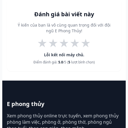
Đánh giá bài viết này
Ý kiến của bạn là vô cùng quan trọng đối với đội
ngũ E Phong Thủy!
★
★
★
★
★
Lỗi kết nối máy chủ.
Điểm đánh giá:
5.0
/5 (
5
lượt bình chọn)
E phong thủy
Xem phong thủy online trực tuyến, xem phong thủy
phòng làm việc, phòng ở, phòng thờ, phòng ngủ