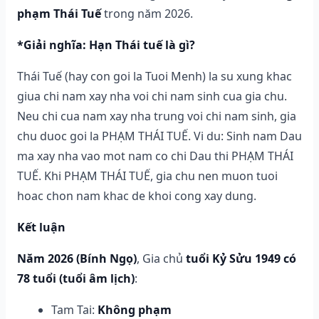
phạm Thái Tuế
trong năm 2026.
*Giải nghĩa: Hạn Thái tuế là gì?
Thái Tuế (hay con goi la Tuoi Menh) la su xung khac
giua chi nam xay nha voi chi nam sinh cua gia chu.
Neu chi cua nam xay nha trung voi chi nam sinh, gia
chu duoc goi la PHẠM THÁI TUẾ. Vi du: Sinh nam Dau
ma xay nha vao mot nam co chi Dau thi PHẠM THÁI
TUẾ. Khi PHẠM THÁI TUẾ, gia chu nen muon tuoi
hoac chon nam khac de khoi cong xay dung.
Kết luận
Năm 2026 (Bính Ngọ)
, Gia chủ
tuổi Kỷ Sửu 1949 có
78 tuổi (tuổi âm lịch)
:
Tam Tai:
Không phạm