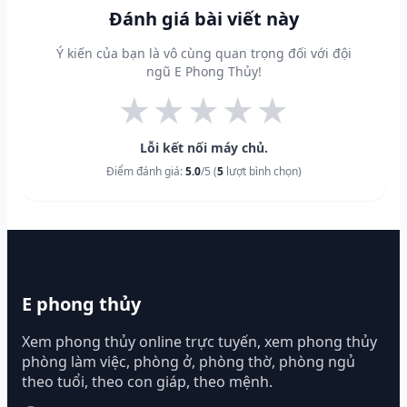
Đánh giá bài viết này
Ý kiến của bạn là vô cùng quan trọng đối với đội
ngũ E Phong Thủy!
★
★
★
★
★
Lỗi kết nối máy chủ.
Điểm đánh giá:
5.0
/5 (
5
lượt bình chọn)
E phong thủy
Xem phong thủy online trực tuyến, xem phong thủy
phòng làm việc, phòng ở, phòng thờ, phòng ngủ
theo tuổi, theo con giáp, theo mệnh.