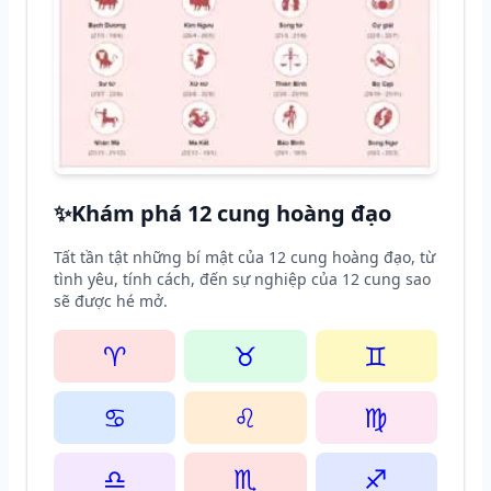
✨
Khám phá 12 cung hoàng đạo
Tất tần tật những bí mật của 12 cung hoàng đạo, từ
tình yêu, tính cách, đến sự nghiệp của 12 cung sao
sẽ được hé mở.
♈
♉
♊
♋
♌
♍
♎
♏
♐