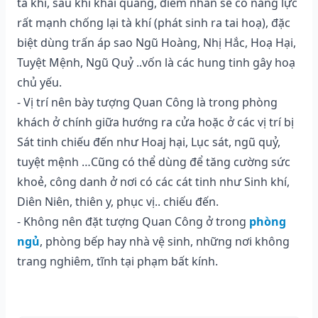
tà khí, sau khi khai quang, điểm nhãn sẽ có năng lực
rất mạnh chống lại tà khí (phát sinh ra tai hoạ), đặc
biệt dùng trấn áp sao Ngũ Hoàng, Nhị Hắc, Hoạ Hại,
Tuyệt Mệnh, Ngũ Quỷ ..vốn là các hung tinh gây hoạ
chủ yếu.
- Vị trí nên bày tượng Quan Công là trong phòng
khách ở chính giữa hướng ra cửa hoặc ở các vị trí bị
Sát tinh chiếu đến như Hoaj hại, Lục sát, ngũ quỷ,
tuyệt mệnh …Cũng có thể dùng để tăng cường sức
khoẻ, công danh ở nơi có các cát tinh như Sinh khí,
Diên Niên, thiên y, phục vị.. chiếu đến.
- Không nên đặt tượng Quan Công ở trong
phòng
ngủ
, phòng bếp hay nhà vệ sinh, những nơi không
trang nghiêm, tĩnh tại phạm bất kính.