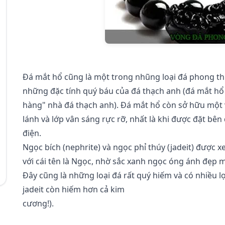
Đá mắt hổ cũng là một trong nhũng loại đá phong t
những đặc tính quý báu của đá thạch anh (đá mắt hổ
hàng" nhà đá thạch anh). Đá mắt hổ còn sở hữu một 
lánh và lớp vân sáng rực rỡ, nhất là khi được đặt bê
điện.
Ngọc bích (nephrite) và ngọc phỉ thúy (jadeit) được x
với cái tên là Ngọc, nhờ sắc xanh ngọc óng ánh đẹp 
Đây cũng là những loại đá rất quý hiếm và có nhiều l
jadeit còn hiếm hơn cả kim
cương!).