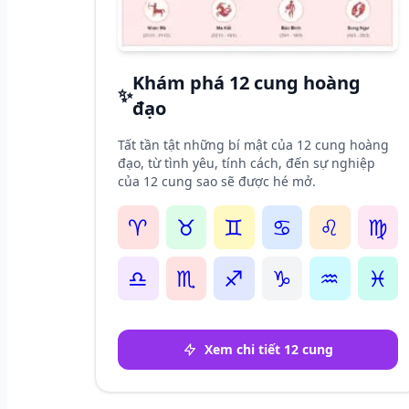
Khám phá 12 cung hoàng
✨
đạo
Tất tần tật những bí mật của 12 cung hoàng
đạo, từ tình yêu, tính cách, đến sự nghiệp
của 12 cung sao sẽ được hé mở.
♈
♉
♊
♋
♌
♍
♎
♏
♐
♑
♒
♓
Xem chi tiết 12 cung