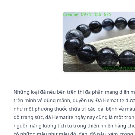
Những loại đá nêu bên trên thì đa phần mang diện 
trên mình vẻ dũng mãnh, quyền uy. Đá Hematite đượ
như một phương thuốc chữa trị các loại bệnh về máu 
đồ trang sức, đá Hematite ngày nay cũng là một tro
nguồn năng lượng tích tụ trong thiên nhiên hàng c
có những màu như màu đỏ, đen, đỏ nâu, xám, trong đ