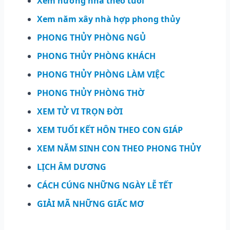
Xem hướng nhà theo tuổi
Xem năm xây nhà hợp phong thủy
PHONG THỦY PHÒNG NGỦ
PHONG THỦY PHÒNG KHÁCH
PHONG THỦY PHÒNG LÀM VIỆC
PHONG THỦY PHÒNG THỜ
XEM TỬ VI TRỌN ĐỜI
XEM TUỔI KẾT HÔN THEO CON GIÁP
XEM NĂM SINH CON THEO PHONG THỦY
LỊCH ÂM DƯƠNG
CÁCH CÚNG NHỮNG NGÀY LỄ TẾT
GIẢI MÃ NHỮNG GIẤC MƠ