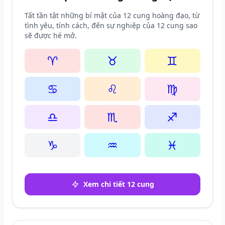
Tất tần tật những bí mật của 12 cung hoàng đạo, từ
tình yêu, tính cách, đến sự nghiệp của 12 cung sao
sẽ được hé mở.
♈
♉
♊
♋
♌
♍
♎
♏
♐
♑
♒
♓
Xem chi tiết 12 cung