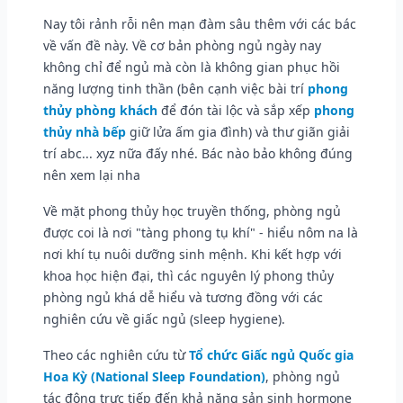
Nay tôi rảnh rỗi nên mạn đàm sâu thêm với các bác
về vấn đề này. Về cơ bản phòng ngủ ngày nay
không chỉ để ngủ mà còn là không gian phục hồi
năng lượng tinh thần (bên cạnh việc bài trí
phong
thủy phòng khách
để đón tài lộc và sắp xếp
phong
thủy nhà bếp
giữ lửa ấm gia đình) và thư giãn giải
trí abc... xyz nữa đấy nhé. Bác nào bảo không đúng
nên xem lại nha
Về mặt phong thủy học truyền thống, phòng ngủ
được coi là nơi "tàng phong tụ khí" - hiểu nôm na là
nơi khí tụ nuôi dưỡng sinh mệnh. Khi kết hợp với
khoa học hiện đại, thì các nguyên lý phong thủy
phòng ngủ khá dễ hiểu và tương đồng với các
nghiên cứu về giấc ngủ (sleep hygiene).
Theo các nghiên cứu từ
Tổ chức Giấc ngủ Quốc gia
Hoa Kỳ (National Sleep Foundation)
, phòng ngủ
tác động trực tiếp đến khả năng sản sinh hormone