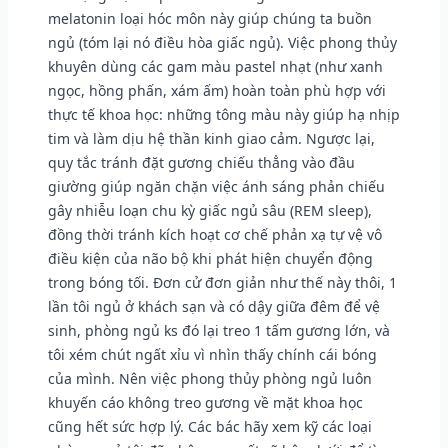
melatonin loại hóc môn này giúp chúng ta buồn
ngủ (tóm lại nó điều hòa giấc ngủ). Việc phong thủy
khuyên dùng các gam màu pastel nhạt (như xanh
ngọc, hồng phấn, xám ấm) hoàn toàn phù hợp với
thực tế khoa học: những tông màu này giúp hạ nhịp
tim và làm dịu hệ thần kinh giao cảm. Ngược lại,
quy tắc tránh đặt gương chiếu thẳng vào đầu
giường giúp ngăn chặn việc ánh sáng phản chiếu
gây nhiễu loạn chu kỳ giấc ngủ sâu (REM sleep),
đồng thời tránh kích hoạt cơ chế phản xạ tự vệ vô
điều kiện của não bộ khi phát hiện chuyển động
trong bóng tối. Đơn cử đơn giản như thế này thôi, 1
lần tôi ngủ ở khách sạn và có dậy giữa đêm để vệ
sinh, phòng ngủ ks đó lại treo 1 tấm gương lớn, và
tôi xém chút ngất xỉu vì nhìn thấy chính cái bóng
của mình. Nên việc phong thủy phòng ngủ luôn
khuyến cáo không treo gương về mặt khoa học
cũng hết sức hợp lý. Các bác hãy xem kỹ các loại