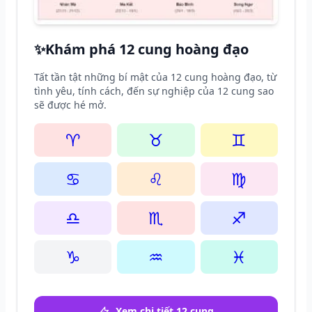
✨
Khám phá 12 cung hoàng đạo
Tất tần tật những bí mật của 12 cung hoàng đạo, từ
tình yêu, tính cách, đến sự nghiệp của 12 cung sao
sẽ được hé mở.
♈
♉
♊
♋
♌
♍
♎
♏
♐
♑
♒
♓
Xem chi tiết 12 cung