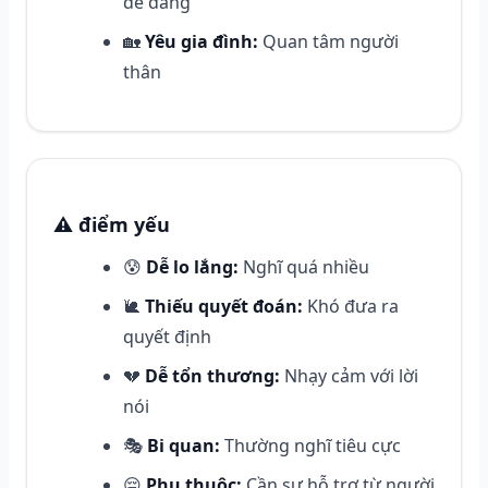
dễ dàng
🏡
Yêu gia đình:
Quan tâm người
thân
⚠️ điểm yếu
😰
Dễ lo lắng:
Nghĩ quá nhiều
🐌
Thiếu quyết đoán:
Khó đưa ra
quyết định
💔
Dễ tổn thương:
Nhạy cảm với lời
nói
🎭
Bi quan:
Thường nghĩ tiêu cực
😔
Phụ thuộc:
Cần sự hỗ trợ từ người