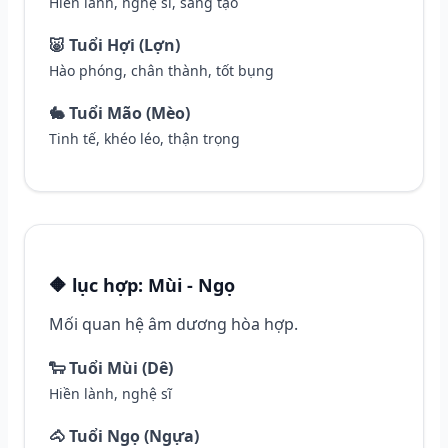
Hiền lành, nghệ sĩ, sáng tạo
🐷 Tuổi Hợi (Lợn)
Hào phóng, chân thành, tốt bụng
🐇 Tuổi Mão (Mèo)
Tinh tế, khéo léo, thận trọng
🔶 lục hợp: Mùi - Ngọ
Mối quan hệ âm dương hòa hợp.
🐑 Tuổi Mùi (Dê)
Hiền lành, nghệ sĩ
🐴 Tuổi Ngọ (Ngựa)