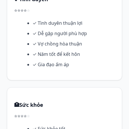
⭐⭐⭐⭐
⭐
✓ Tình duyên thuận lợi
✓ Dễ gặp người phù hợp
✓ Vợ chồng hòa thuận
✓ Năm tốt để kết hôn
✓ Gia đạo ấm áp
🏥
Sức khỏe
⭐⭐⭐⭐
⭐
✓ Sức khỏe tốt