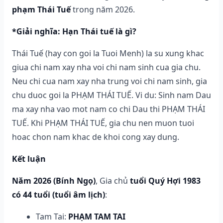
phạm Thái Tuế
trong năm 2026.
*Giải nghĩa: Hạn Thái tuế là gì?
Thái Tuế (hay con goi la Tuoi Menh) la su xung khac
giua chi nam xay nha voi chi nam sinh cua gia chu.
Neu chi cua nam xay nha trung voi chi nam sinh, gia
chu duoc goi la PHẠM THÁI TUẾ. Vi du: Sinh nam Dau
ma xay nha vao mot nam co chi Dau thi PHẠM THÁI
TUẾ. Khi PHẠM THÁI TUẾ, gia chu nen muon tuoi
hoac chon nam khac de khoi cong xay dung.
Kết luận
Năm 2026 (Bính Ngọ)
, Gia chủ
tuổi Quý Hợi 1983
có 44 tuổi (tuổi âm lịch)
:
Tam Tai:
PHẠM TAM TAI