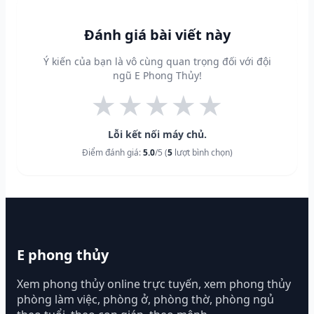
Đánh giá bài viết này
Ý kiến của bạn là vô cùng quan trọng đối với đội
ngũ E Phong Thủy!
★
★
★
★
★
Lỗi kết nối máy chủ.
Điểm đánh giá:
5.0
/5 (
5
lượt bình chọn)
E phong thủy
Xem phong thủy online trực tuyến, xem phong thủy
phòng làm việc, phòng ở, phòng thờ, phòng ngủ