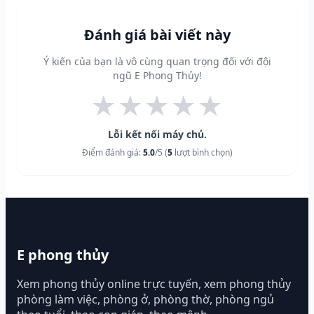
Đánh giá bài viết này
Ý kiến của bạn là vô cùng quan trọng đối với đội
ngũ E Phong Thủy!
★
★
★
★
★
Lỗi kết nối máy chủ.
Điểm đánh giá:
5.0
/5 (
5
lượt bình chọn)
E phong thủy
Xem phong thủy online trực tuyến, xem phong thủy
phòng làm việc, phòng ở, phòng thờ, phòng ngủ