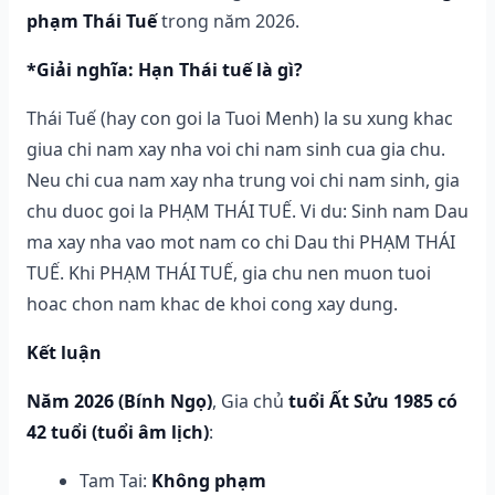
phạm Thái Tuế
trong năm 2026.
*Giải nghĩa: Hạn Thái tuế là gì?
Thái Tuế (hay con goi la Tuoi Menh) la su xung khac
giua chi nam xay nha voi chi nam sinh cua gia chu.
Neu chi cua nam xay nha trung voi chi nam sinh, gia
chu duoc goi la PHẠM THÁI TUẾ. Vi du: Sinh nam Dau
ma xay nha vao mot nam co chi Dau thi PHẠM THÁI
TUẾ. Khi PHẠM THÁI TUẾ, gia chu nen muon tuoi
hoac chon nam khac de khoi cong xay dung.
Kết luận
Năm 2026 (Bính Ngọ)
, Gia chủ
tuổi Ất Sửu 1985 có
42 tuổi (tuổi âm lịch)
:
Tam Tai:
Không phạm