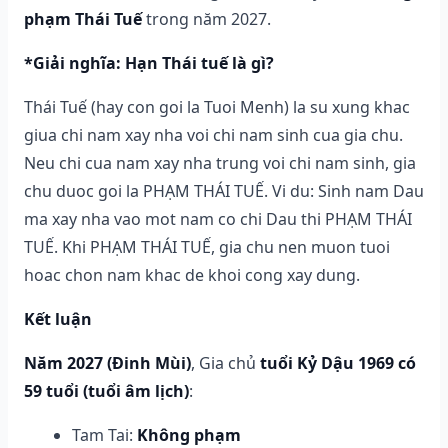
phạm Thái Tuế
trong năm 2027.
*Giải nghĩa: Hạn Thái tuế là gì?
Thái Tuế (hay con goi la Tuoi Menh) la su xung khac
giua chi nam xay nha voi chi nam sinh cua gia chu.
Neu chi cua nam xay nha trung voi chi nam sinh, gia
chu duoc goi la PHẠM THÁI TUẾ. Vi du: Sinh nam Dau
ma xay nha vao mot nam co chi Dau thi PHẠM THÁI
TUẾ. Khi PHẠM THÁI TUẾ, gia chu nen muon tuoi
hoac chon nam khac de khoi cong xay dung.
Kết luận
Năm 2027 (Đinh Mùi)
, Gia chủ
tuổi Kỷ Dậu 1969 có
59 tuổi (tuổi âm lịch)
:
Tam Tai:
Không phạm