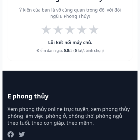
Ý kiến của bạn là vô cùng quan trọng đối với đội
ngũ E Phong Thủy!
★
★
★
★
★
Lỗi kết nối máy chủ.
Điểm đánh giá:
5.0
/5 (
5
lượt bình chọn)
E phong thủy
Xem phong thủy online trực tuyến, xem phong thủy
phòng làm việc, phòng ở, phòng thờ, phòng ngủ
theo tuổi, theo con giáp, theo mệnh.