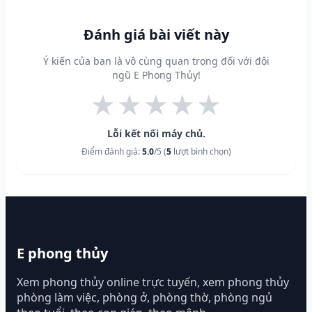
Đánh giá bài viết này
Ý kiến của bạn là vô cùng quan trọng đối với đội
ngũ E Phong Thủy!
★
★
★
★
★
Lỗi kết nối máy chủ.
Điểm đánh giá:
5.0
/5 (
5
lượt bình chọn)
E phong thủy
Xem phong thủy online trực tuyến, xem phong thủy
phòng làm việc, phòng ở, phòng thờ, phòng ngủ