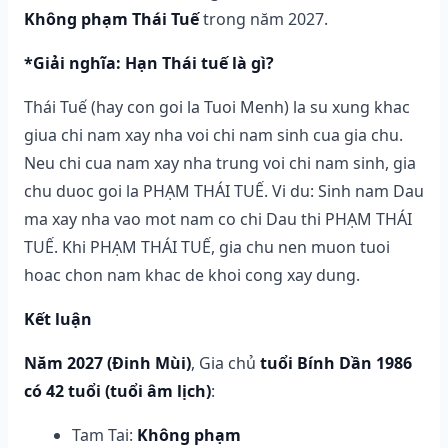
Không phạm Thái Tuế
trong năm 2027.
*Giải nghĩa: Hạn Thái tuế là gì?
Thái Tuế (hay con goi la Tuoi Menh) la su xung khac
giua chi nam xay nha voi chi nam sinh cua gia chu.
Neu chi cua nam xay nha trung voi chi nam sinh, gia
chu duoc goi la PHẠM THÁI TUẾ. Vi du: Sinh nam Dau
ma xay nha vao mot nam co chi Dau thi PHẠM THÁI
TUẾ. Khi PHẠM THÁI TUẾ, gia chu nen muon tuoi
hoac chon nam khac de khoi cong xay dung.
Kết luận
Năm 2027 (Đinh Mùi)
, Gia chủ
tuổi Bính Dần 1986
có 42 tuổi (tuổi âm lịch)
:
Tam Tai:
Không phạm