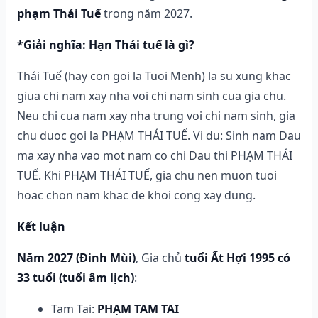
phạm Thái Tuế
trong năm 2027.
*Giải nghĩa: Hạn Thái tuế là gì?
Thái Tuế (hay con goi la Tuoi Menh) la su xung khac
giua chi nam xay nha voi chi nam sinh cua gia chu.
Neu chi cua nam xay nha trung voi chi nam sinh, gia
chu duoc goi la PHẠM THÁI TUẾ. Vi du: Sinh nam Dau
ma xay nha vao mot nam co chi Dau thi PHẠM THÁI
TUẾ. Khi PHẠM THÁI TUẾ, gia chu nen muon tuoi
hoac chon nam khac de khoi cong xay dung.
Kết luận
Năm 2027 (Đinh Mùi)
, Gia chủ
tuổi Ất Hợi 1995 có
33 tuổi (tuổi âm lịch)
:
Tam Tai:
PHẠM TAM TAI