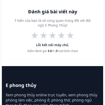
Đánh giá bài viết này
Ý kiến của bạn là vô cùng quan trọng đối với đội
ngũ E Phong Thủy!
★
★
★
★
★
Lỗi kết nối máy chủ.
Điểm đánh giá:
5.0
/5 (
5
lượt bình chọn)
E phong thủy
Xem phong thủy online trực tuyến, xem phong thủy
phòng làm việc, phòng ở, phòng thờ, phòng ngủ