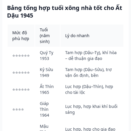
Bảng tổng hợp tuổi xông nhà tốt cho Ất
Dậu 1945
Tuổi
Mức độ
(năm
Lý do nhanh
phù hợp
sinh)
Quý Tỵ
Tam hợp (Dậu–Tỵ), khí hòa
⭐⭐⭐⭐⭐⭐
1953
– dễ thuận gia đạo
Kỷ Sửu
Tam hợp (Dậu–Sửu), trợ
⭐⭐⭐⭐⭐⭐
1949
vận ổn định, bền
Ất Thìn
Lục hợp (Dậu–Thìn), hợp
⭐⭐⭐⭐⭐⭐
1965
cho tài lộc
Giáp
Lục hợp, hợp khai khí buổi
⭐⭐⭐⭐
Thìn
sáng
1964
Mậu
Lục hợp, hợp cho gia đạo