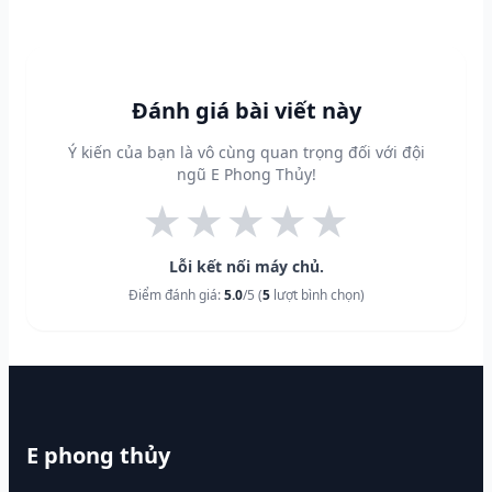
Đánh giá bài viết này
Ý kiến của bạn là vô cùng quan trọng đối với đội
ngũ E Phong Thủy!
★
★
★
★
★
Lỗi kết nối máy chủ.
Điểm đánh giá:
5.0
/5 (
5
lượt bình chọn)
E phong thủy