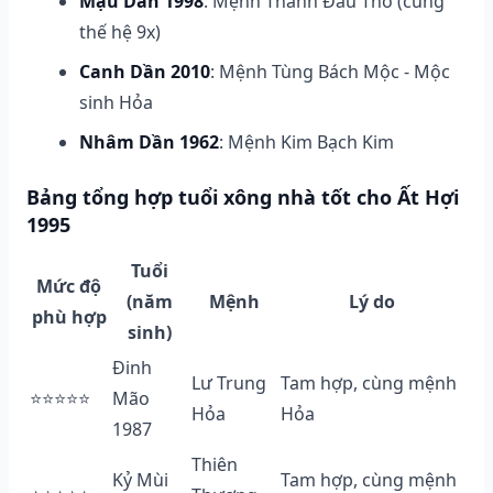
Mậu Dần 1998
: Mệnh Thành Đầu Thổ (cùng
thế hệ 9x)
Canh Dần 2010
: Mệnh Tùng Bách Mộc - Mộc
sinh Hỏa
Nhâm Dần 1962
: Mệnh Kim Bạch Kim
Bảng tổng hợp tuổi xông nhà tốt cho Ất Hợi
1995
Tuổi
Mức độ
(năm
Mệnh
Lý do
phù hợp
sinh)
Đinh
Lư Trung
Tam hợp, cùng mệnh
⭐⭐⭐⭐⭐
Mão
Hỏa
Hỏa
1987
Thiên
Kỷ Mùi
Tam hợp, cùng mệnh