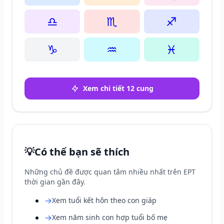
♎
♏
♐
♑
♒
♓
Xem chi tiết 12 cung
💡
Có thể bạn sẽ thích
Những chủ đề được quan tâm nhiều nhất trên EPT
thời gian gần đây.
→
Xem tuổi kết hôn theo con giáp
→
Xem năm sinh con hợp tuổi bố mẹ