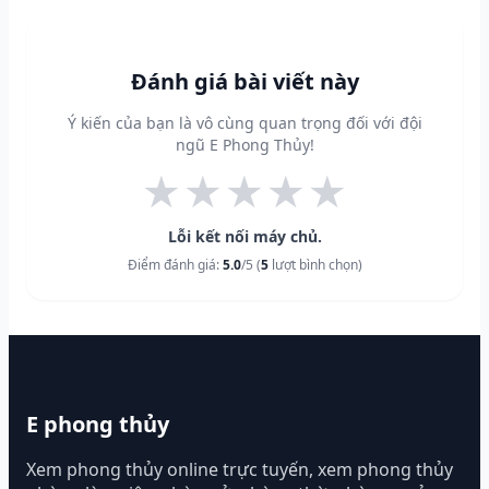
Đánh giá bài viết này
Ý kiến của bạn là vô cùng quan trọng đối với đội
ngũ E Phong Thủy!
★
★
★
★
★
Lỗi kết nối máy chủ.
Điểm đánh giá:
5.0
/5 (
5
lượt bình chọn)
E phong thủy
Xem phong thủy online trực tuyến, xem phong thủy