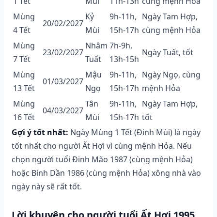
1 Tết
Mùi
11h-13h
cùng mệnh Hỏa
Mùng
Kỷ
9h-11h,
Ngày Tam Hợp,
20/02/2027
4 Tết
Mùi
15h-17h
cùng mệnh Hỏa
Mùng
Nhâm
7h-9h,
23/02/2027
Ngày Tuất, tốt
7 Tết
Tuất
13h-15h
Mùng
Mậu
9h-11h,
Ngày Ngọ, cùng
01/03/2027
13 Tết
Ngọ
15h-17h
mệnh Hỏa
Mùng
Tân
9h-11h,
Ngày Tam Hợp,
04/03/2027
16 Tết
Mùi
15h-17h
tốt
Gợi ý tốt nhất:
Ngày Mùng 1 Tết (Đinh Mùi) là ngày
tốt nhất cho người Ất Hợi vì cùng mệnh Hỏa. Nếu
chọn người tuổi Đinh Mão 1987 (cùng mệnh Hỏa)
hoặc Bính Dần 1986 (cùng mệnh Hỏa) xông nhà vào
ngày này sẽ rất tốt.
Lời khuyên cho người tuổi Ất Hợi 1995