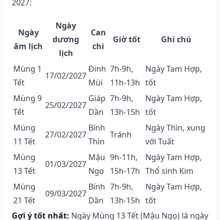
2027:
Ngày
Ngày
Can
dương
Giờ tốt
Ghi chú
âm lịch
chi
lịch
Mùng 1
Đinh
7h-9h,
Ngày Tam Hợp,
17/02/2027
Tết
Mùi
11h-13h
tốt
Mùng 9
Giáp
7h-9h,
Ngày Tam Hợp,
25/02/2027
Tết
Dần
13h-15h
tốt
Mùng
Bính
Ngày Thìn, xung
27/02/2027
Tránh
11 Tết
Thìn
với Tuất
Mùng
Mậu
9h-11h,
Ngày Tam Hợp,
01/03/2027
13 Tết
Ngọ
15h-17h
Thổ sinh Kim
Mùng
Bính
7h-9h,
Ngày Tam Hợp,
09/03/2027
21 Tết
Dần
13h-15h
tốt
Gợi ý tốt nhất:
Ngày Mùng 13 Tết (Mậu Ngọ) là ngày