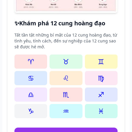
✨
Khám phá 12 cung hoàng đạo
Tất tần tật những bí mật của 12 cung hoàng đạo, từ
tình yêu, tính cách, đến sự nghiệp của 12 cung sao
sẽ được hé mở.
♈
♉
♊
♋
♌
♍
♎
♏
♐
♑
♒
♓