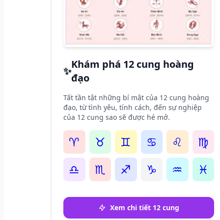
Khám phá 12 cung hoàng
✨
đạo
Tất tần tật những bí mật của 12 cung hoàng
đạo, từ tình yêu, tính cách, đến sự nghiệp
của 12 cung sao sẽ được hé mở.
♈
♉
♊
♋
♌
♍
♎
♏
♐
♑
♒
♓
Xem chi tiết 12 cung