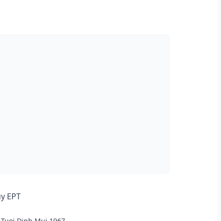
ủy EPT
Tuoi Dinh Mui 1967