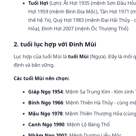
Tuổi Hợi
(Lợn): Ất Hợi 1935 (mệnh Sơn Đầu Hỏa
Hợi 1959 (mệnh Bình Địa Mộc), Tân Hợi 1971 (
thế hệ 7x), Quý Hợi 1983 (mệnh Đại Hải Thủy 
Hỏa), Đinh Hợi 2007 (mệnh Ốc Thượng Thổ)
2. tuổi lục hợp với Đinh Mùi
Lục hợp của tuổi Mùi là
tuổi Mùi
(Ngựa). Đây là mối 
định và bền vững.
Các tuổi Mùi nên chọn:
Giáp Ngọ 1954
: Mệnh Sa Trung Kim - Kim sinh
Bính Ngọ 1966
: Mệnh Thiên Hà Thủy - cùng mệ
Mậu Ngọ 1978
: Mệnh Thiên Thượng Hỏa (cùng 
Canh Ngọ 1990
: Mệnh Lộ Bàng Thổ
Nhâm Ngọ 2002
: Mệnh Dương Liễu Mộc