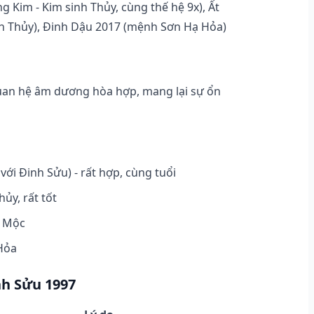
Kim - Kim sinh Thủy, cùng thế hệ 9x), Ất
h Thủy), Đinh Dậu 2017 (mệnh Sơn Hạ Hỏa)
quan hệ âm dương hòa hợp, mang lại sự ổn
ới Đinh Sửu) - rất hợp, cùng tuổi
ủy, rất tốt
h Mộc
 Hỏa
nh Sửu 1997