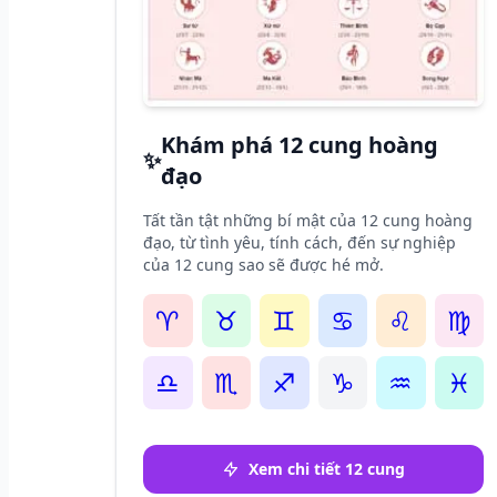
Khám phá 12 cung hoàng
✨
đạo
Tất tần tật những bí mật của 12 cung hoàng
đạo, từ tình yêu, tính cách, đến sự nghiệp
của 12 cung sao sẽ được hé mở.
♈
♉
♊
♋
♌
♍
♎
♏
♐
♑
♒
♓
Xem chi tiết 12 cung