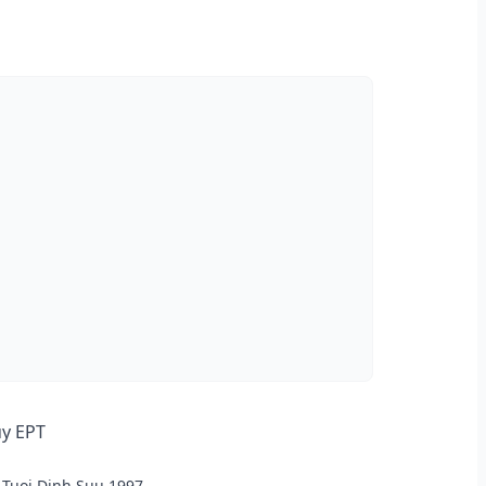
ủy EPT
Tuoi Dinh Suu 1997