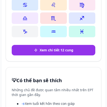
♋
♌
♍
♎
♏
♐
♑
♒
♓
Xem chi tiết 12 cung
💡
Có thể bạn sẽ thích
Những chủ đề được quan tâm nhiều nhất trên EPT
thời gian gần đây.
→
Xem tuổi kết hôn theo con giáp