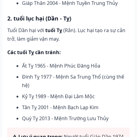
Giáp Thân 2004 - Mệnh Tuyền Trung Thủy
2. tuổi lục hại (Dần - Tỵ)
Tuổi Dần hại với
tuổi Tỵ
(Rắn). Lục hại tạo ra sự cản
trở, làm giảm vận may.
Các tuổi Tỵ cần tránh:
Ất Tỵ 1965 - Mệnh Phúc Đăng Hỏa
Đinh Tỵ 1977 - Mệnh Sa Trung Thổ (cùng thế
hệ)
Kỷ Tỵ 1989 - Mệnh Đại Lâm Mộc
Tân Tỵ 2001 - Mệnh Bạch Lạp Kim
Quý Tỵ 2013 - Mệnh Trường Lưu Thủy
⚠️ Lưu ý quan trọng:
Người tuổi Giáp Dần 1974