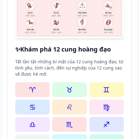
✨
Khám phá 12 cung hoàng đạo
Tất tần tật những bí mật của 12 cung hoàng đạo, từ
tình yêu, tính cách, đến sự nghiệp của 12 cung sao
sẽ được hé mở.
♈
♉
♊
♋
♌
♍
♎
♏
♐