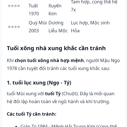
Tam hợp, cùng thế hệ
⭐⭐⭐⭐
Tuất
Xuyến
7x
1970
Kim
Quý Mùi
Dương
Lục hợp, Mộc sinh
⭐⭐⭐⭐
2003
Liễu Mộc
Hỏa
Tuổi xông nhà xung khắc cần tránh
Khi
chọn tuổi xông nhà hợp mệnh
, người Mậu Ngọ
1978 cần tuyệt đối tránh các tuổi xung khắc sau:
1. tuổi lục xung (Ngọ - Tý)
tuổi Mùi xung với
tuổi Tý
(Chuột). Đây là mối quan
hệ đối lập hoàn toàn về ngũ hành và khí trường.
Các tuổi Tý cần tránh:
Giáp Tý 1984 - Mệnh Hải Trung Kim (cùng thế