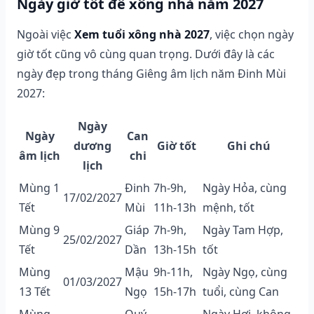
Ngày giờ tốt để xông nhà năm 2027
Ngoài việc
Xem tuổi xông nhà 2027
, việc chọn ngày
giờ tốt cũng vô cùng quan trọng. Dưới đây là các
ngày đẹp trong tháng Giêng âm lịch năm Đinh Mùi
2027:
Ngày
Ngày
Can
dương
Giờ tốt
Ghi chú
âm lịch
chi
lịch
Mùng 1
Đinh
7h-9h,
Ngày Hỏa, cùng
17/02/2027
Tết
Mùi
11h-13h
mệnh, tốt
Mùng 9
Giáp
7h-9h,
Ngày Tam Hợp,
25/02/2027
Tết
Dần
13h-15h
tốt
Mùng
Mậu
9h-11h,
Ngày Ngọ, cùng
01/03/2027
13 Tết
Ngọ
15h-17h
tuổi, cùng Can
Mùng
Quý
Ngày Hợi, không