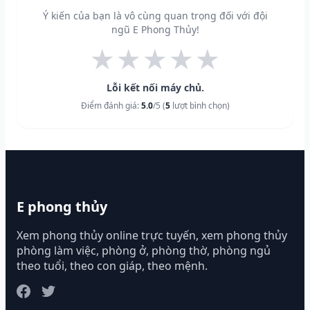
Ý kiến của bạn là vô cùng quan trọng đối với đội
ngũ E Phong Thủy!
★
★
★
★
★
Lỗi kết nối máy chủ.
Điểm đánh giá:
5.0
/5 (
5
lượt bình chọn)
E phong thủy
Xem phong thủy online trực tuyến, xem phong thủy
phòng làm việc, phòng ở, phòng thờ, phòng ngủ
theo tuổi, theo con giáp, theo mệnh.