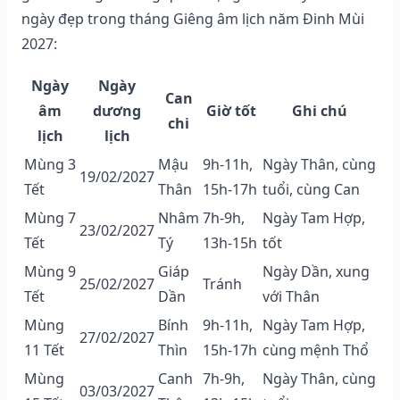
ngày đẹp trong tháng Giêng âm lịch năm Đinh Mùi
2027:
Ngày
Ngày
Can
âm
dương
Giờ tốt
Ghi chú
chi
lịch
lịch
Mùng 3
Mậu
9h-11h,
Ngày Thân, cùng
19/02/2027
Tết
Thân
15h-17h
tuổi, cùng Can
Mùng 7
Nhâm
7h-9h,
Ngày Tam Hợp,
23/02/2027
Tết
Tý
13h-15h
tốt
Mùng 9
Giáp
Ngày Dần, xung
25/02/2027
Tránh
Tết
Dần
với Thân
Mùng
Bính
9h-11h,
Ngày Tam Hợp,
27/02/2027
11 Tết
Thìn
15h-17h
cùng mệnh Thổ
Mùng
Canh
7h-9h,
Ngày Thân, cùng
03/03/2027