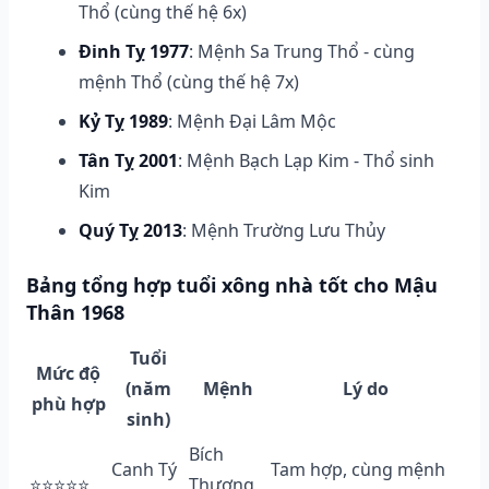
Thổ (cùng thế hệ 6x)
Đinh Tỵ 1977
: Mệnh Sa Trung Thổ - cùng
mệnh Thổ (cùng thế hệ 7x)
Kỷ Tỵ 1989
: Mệnh Đại Lâm Mộc
Tân Tỵ 2001
: Mệnh Bạch Lạp Kim - Thổ sinh
Kim
Quý Tỵ 2013
: Mệnh Trường Lưu Thủy
Bảng tổng hợp tuổi xông nhà tốt cho Mậu
Thân 1968
Tuổi
Mức độ
(năm
Mệnh
Lý do
phù hợp
sinh)
Bích
Canh Tý
Tam hợp, cùng mệnh
⭐⭐⭐⭐⭐
Thượng