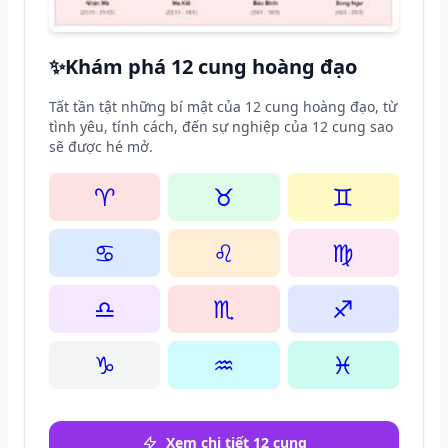
✨
Khám phá 12 cung hoàng đạo
Tất tần tật những bí mật của 12 cung hoàng đạo, từ
tình yêu, tính cách, đến sự nghiệp của 12 cung sao
sẽ được hé mở.
♈
♉
♊
♋
♌
♍
♎
♏
♐
♑
♒
♓
Xem chi tiết 12 cung