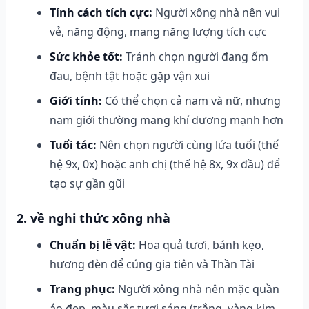
Tính cách tích cực:
Người xông nhà nên vui
vẻ, năng động, mang năng lượng tích cực
Sức khỏe tốt:
Tránh chọn người đang ốm
đau, bệnh tật hoặc gặp vận xui
Giới tính:
Có thể chọn cả nam và nữ, nhưng
nam giới thường mang khí dương mạnh hơn
Tuổi tác:
Nên chọn người cùng lứa tuổi (thế
hệ 9x, 0x) hoặc anh chị (thế hệ 8x, 9x đầu) để
tạo sự gần gũi
2. về nghi thức xông nhà
Chuẩn bị lễ vật:
Hoa quả tươi, bánh kẹo,
hương đèn để cúng gia tiên và Thần Tài
Trang phục:
Người xông nhà nên mặc quần
áo đẹp, màu sắc tươi sáng (trắng, vàng kim,