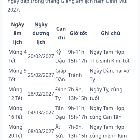
ngày đẹp trong tháng Giêng âm lịch năm Đinh Mùi
2027:
Ngày
Ngày
Can
âm
dương
Giờ tốt
Ghi chú
chi
lịch
lịch
Mùng 4
Kỷ
9h-11h,
Ngày Tam Hợp,
20/02/2027
Tết
Dậu
15h-17h
Thổ sinh Kim, tốt
Mùng 9
Giáp
Ngày Dần, hại với
25/02/2027
Tránh
Tết
Dần
Tỵ
Mùng
Đinh
7h-9h,
Ngày Tỵ, cùng
28/02/2027
12 Tết
Tỵ
13h-15h
tuổi
Mùng
Tân
9h-11h,
Ngày Tam Hợp,
04/03/2027
16 Tết
Dậu
15h-17h
cùng Can Tân
Mùng
Ất
7h-9h,
Ngày Tam Hợp,
08/03/2027
20 Tết
Sửu
13h-15h
cùng mệnh Kim