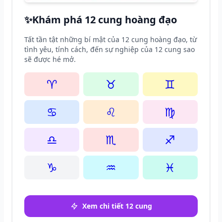
✨
Khám phá 12 cung hoàng đạo
Tất tần tật những bí mật của 12 cung hoàng đạo, từ
tình yêu, tính cách, đến sự nghiệp của 12 cung sao
sẽ được hé mở.
♈
♉
♊
♋
♌
♍
♎
♏
♐
♑
♒
♓
Xem chi tiết 12 cung