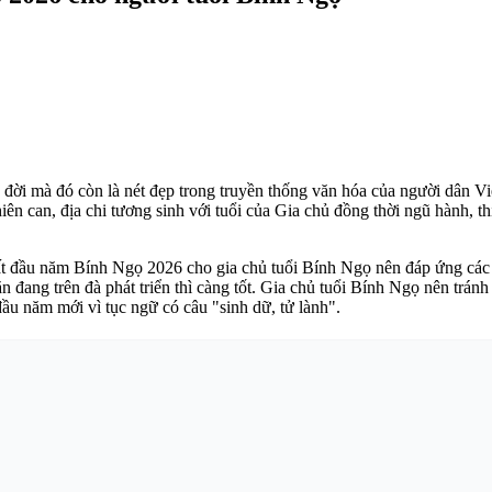
u đời mà đó còn là nét đẹp trong truyền thống văn hóa của người dân 
ên can, địa chi tương sinh với tuổi của Gia chủ đồng thời ngũ hành, t
 đầu năm Bính Ngọ 2026 cho gia chủ tuổi Bính Ngọ nên đáp ứng các ti
ăn đang trên đà phát triển thì càng tốt. Gia chủ tuổi Bính Ngọ nên tr
ầu năm mới vì tục ngữ có câu "sinh dữ, tử lành".