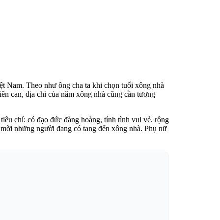
Việt Nam. Theo như ông cha ta khi chọn tuổi xông nhà
hiên can, địa chi của năm xông nhà cũng cần tương
êu chí: có đạo đức đàng hoàng, tính tình vui vẻ, rộng
ánh mời những người đang có tang đến xông nhà. Phụ nữ