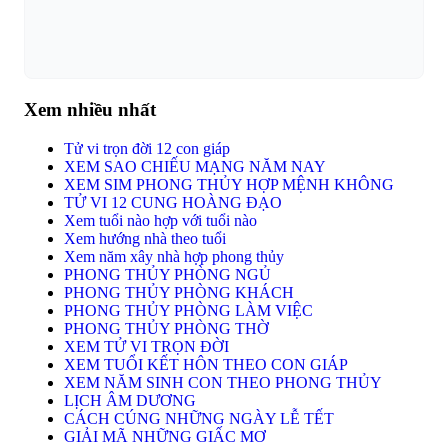
Xem nhiều nhất
Tử vi trọn đời 12 con giáp
XEM SAO CHIẾU MẠNG NĂM NAY
XEM SIM PHONG THỦY HỢP MỆNH KHÔNG
TỬ VI 12 CUNG HOÀNG ĐẠO
Xem tuổi nào hợp với tuổi nào
Xem hướng nhà theo tuổi
Xem năm xây nhà hợp phong thủy
PHONG THỦY PHÒNG NGỦ
PHONG THỦY PHÒNG KHÁCH
PHONG THỦY PHÒNG LÀM VIỆC
PHONG THỦY PHÒNG THỜ
XEM TỬ VI TRỌN ĐỜI
XEM TUỔI KẾT HÔN THEO CON GIÁP
XEM NĂM SINH CON THEO PHONG THỦY
LỊCH ÂM DƯƠNG
CÁCH CÚNG NHỮNG NGÀY LỄ TẾT
GIẢI MÃ NHỮNG GIẤC MƠ