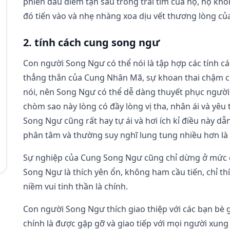
phiền dấu diếm tận sâu trong trái tim của họ, họ kh
đó tiến vào và nhẹ nhàng xoa dịu vết thương lòng củ
2. tính cách cung song ngư
Con người Song Ngư có thể nói là tập hợp các tính c
thẳng thắn của Cung Nhân Mã, sự khoan thai chậm c
nói, nên Song Ngư có thể dễ dàng thuyết phục người
chòm sao này lòng có đầy lòng vị tha, nhân ái và yê
Song Ngư cũng rất hay tự ái và hơi ích kỉ điều này d
phân tâm và thường suy nghĩ lung tung nhiều hơn là 
Sự nghiệp của Cung Song Ngư cũng chỉ dừng ở mức ổn
Song Ngư là thích yên ổn, không ham cầu tiến, chỉ t
niềm vui tinh thần là chính.
Con người Song Ngư thích giao thiệp với các bạn bè
chính là được gặp gỡ và giao tiếp với mọi người xun