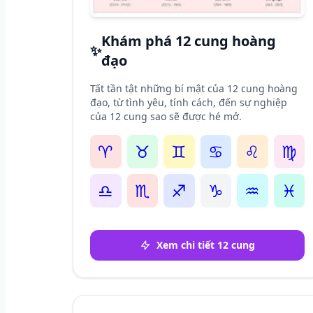
Khám phá 12 cung hoàng
✨
đạo
Tất tần tật những bí mật của 12 cung hoàng
đạo, từ tình yêu, tính cách, đến sự nghiệp
của 12 cung sao sẽ được hé mở.
♈
♉
♊
♋
♌
♍
♎
♏
♐
♑
♒
♓
Xem chi tiết 12 cung