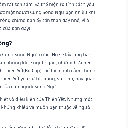
cảm rất sến sẩm, và thể hiện rõ tính cách yêu
được một người Cung Song Ngư bạn nhiều khi
rông chừng bạn ấy cẩn thận đấy nhé, vì ở
ỗ của bạn đấy!
hông?
n Cung Song Ngư trước. Họ sẽ lấy lòng bạn
ạn những lời lẽ ngọt ngào, những hứa hẹn
h Thiên Yết(Bọ Cạp) thể hiện tình cảm không
hiên Yết yêu sự tốt bụng, vui tính, hay quan
nh của con người Song Ngư.
hiệt vô điều kiện của Thiên Yết. Nhưng một
ông khủng khiếp và muốn bạn thuộc về người
hực ấm nóng như hơi lửa cháy, mãnh liệt,