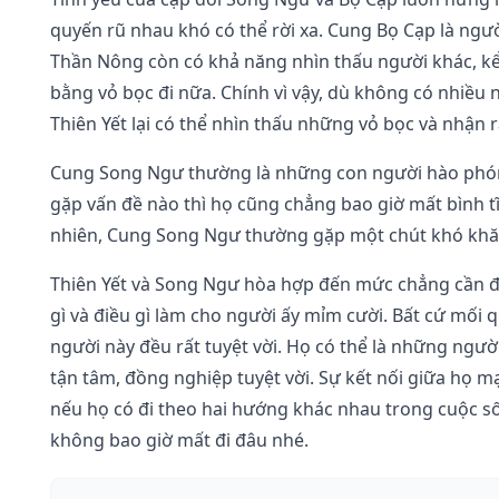
quyến rũ nhau khó có thể rời xa. Cung Bọ Cạp là ngườ
Thần Nông còn có khả năng nhìn thấu người khác, kể 
bằng vỏ bọc đi nữa. Chính vì vậy, dù không có nhiề
Thiên Yết lại có thể nhìn thấu những vỏ bọc và nhận
Cung Song Ngư thường là những con người hào phóng
gặp vấn đề nào thì họ cũng chẳng bao giờ mất bình t
nhiên, Cung Song Ngư thường gặp một chút khó khăn 
Thiên Yết và Song Ngư hòa hợp đến mức chẳng cần đối
gì và điều gì làm cho người ấy mỉm cười. Bất cứ mối
người này đều rất tuyệt vời. Họ có thể là những người
tận tâm, đồng nghiệp tuyệt vời. Sự kết nối giữa họ 
nếu họ có đi theo hai hướng khác nhau trong cuộc số
không bao giờ mất đi đâu nhé.