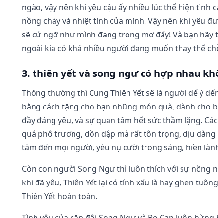
ngào, vậy nên khi yêu cậu ấy nhiều lúc thể hiện tình 
nồng cháy và nhiệt tình của mình. Vậy nên khi yêu 
sẽ cứ ngỡ như mình đang trong mơ đấy! Và bạn hãy t
ngoài kia có khá nhiều người đang muốn thay thế ch
3. thiên yết và song ngư có hợp nhau k
Thông thường thì Cung Thiên Yết sẽ là người để ý đế
bằng cách tặng cho bạn những món quà, dành cho b
đầy đáng yêu, và sự quan tâm hết sức thầm lặng. Các
quá phô trương, dồn dập mà rất tôn trọng, dịu dàng T
tâm đến mọi người, yêu nụ cười trong sáng, hiền là
Còn con người Song Ngư thì luôn thích với sự nồng n
khi đã yêu, Thiên Yết lại có tính xấu là hay ghen tu
Thiên Yết hoàn toàn.
Tình yêu của cặp đôi Song Ngư và Bọ Cạp luôn hừng 