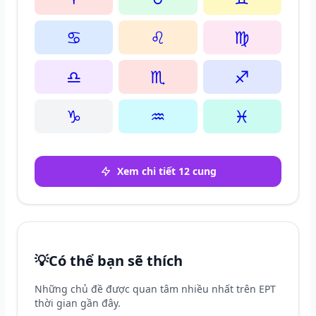
♋
♌
♍
♎
♏
♐
♑
♒
♓
Xem chi tiết 12 cung
💡
Có thể bạn sẽ thích
Những chủ đề được quan tâm nhiều nhất trên EPT
thời gian gần đây.