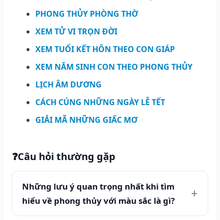
PHONG THỦY PHÒNG THỜ
XEM TỬ VI TRỌN ĐỜI
XEM TUỔI KẾT HÔN THEO CON GIÁP
XEM NĂM SINH CON THEO PHONG THỦY
LỊCH ÂM DƯƠNG
CÁCH CÚNG NHỮNG NGÀY LỄ TẾT
GIẢI MÃ NHỮNG GIẤC MƠ
❓
Câu hỏi thường gặp
Những lưu ý quan trọng nhất khi tìm
hiểu về phong thủy với màu sắc là gì?