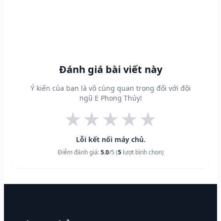
Đánh giá bài viết này
Ý kiến của bạn là vô cùng quan trọng đối với đội
ngũ E Phong Thủy!
★
★
★
★
★
Lỗi kết nối máy chủ.
Điểm đánh giá:
5.0
/5 (
5
lượt bình chọn)