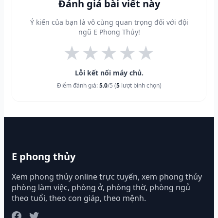
Đánh giá bài viết này
Ý kiến của bạn là vô cùng quan trọng đối với đội
ngũ E Phong Thủy!
★
★
★
★
★
Lỗi kết nối máy chủ.
Điểm đánh giá:
5.0
/5 (
5
lượt bình chọn)
E phong thủy
Xem phong thủy online trực tuyến, xem phong thủy
phòng làm việc, phòng ở, phòng thờ, phòng ngủ
theo tuổi, theo con giáp, theo mệnh.