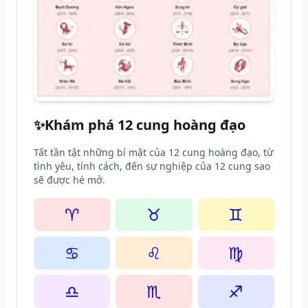
✨
Khám phá 12 cung hoàng đạo
Tất tần tật những bí mật của 12 cung hoàng đạo, từ
tình yêu, tính cách, đến sự nghiệp của 12 cung sao
sẽ được hé mở.
♈
♉
♊
♋
♌
♍
♎
♏
♐