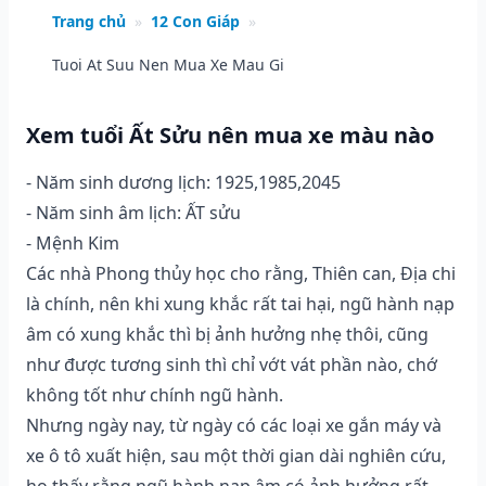
Trang chủ
»
12 Con Giáp
»
Tuoi At Suu Nen Mua Xe Mau Gi
Xem tuổi Ất Sửu nên mua xe màu nào
- Năm sinh dương lịch: 1925,1985,2045
- Năm sinh âm lịch: ẤT sửu
- Mệnh Kim
Các nhà Phong thủy học cho rằng, Thiên can, Địa chi
là chính, nên khi xung khắc rất tai hại, ngũ hành nạp
âm có xung khắc thì bị ảnh hưởng nhẹ thôi, cũng
như được tương sinh thì chỉ vớt vát phần nào, chớ
không tốt như chính ngũ hành.
Nhưng ngày nay, từ ngày có các loại xe gắn máy và
xe ô tô xuất hiện, sau một thời gian dài nghiên cứu,
họ thấy rằng ngũ hành nạp âm có ảnh hưởng rất