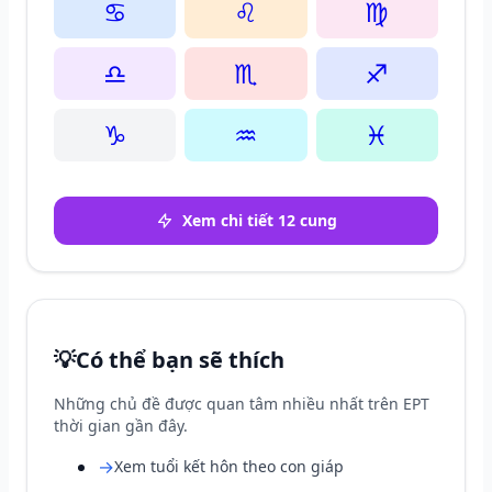
♋
♌
♍
♎
♏
♐
♑
♒
♓
Xem chi tiết 12 cung
💡
Có thể bạn sẽ thích
Những chủ đề được quan tâm nhiều nhất trên EPT
thời gian gần đây.
→
Xem tuổi kết hôn theo con giáp