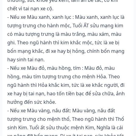
chết vì tai nạn xe cộ.
- Nếu xe Màu xanh, xanh lục : Màu xanh, xanh lục là
tượng trưng cho hành mộc, Tuổi ẤT sửu mạng kim
có màu tượng trưng là màu trắng, màu xám, màu
ghi. Theo ngũ hành thì kim khắc mộc, tức là xe bị
bổn mạng khắc, đi xe hay bị hỏng, chính bổn mạng
hay sinh tai nạn.
- Nếu xe Màu đỏ, màu hồng, tím : Màu đỏ, màu
hồng, màu tím tượng trưng cho mệnh Hỏa. Theo
ngũ hành thì Hỏa khắc kim, tức là xe khắc người, đi
xe hay bị tai nạn, hao tốn tiền bạc để sửa chữa, ảnh
hưởng đến sức khỏe.
- Nếu xe Màu vàng, nâu đất: Màu vàng, nâu đất
tượng trưng cho mệnh thổ, Theo ngũ hành thì Thổ
sinh Kim. Tuổi ất sửu thuộc mệnh Kim, Nghĩa là cái
xe nâng đỡ bổn mạng, Đi xe ít tai nạn, sức khỏe tốt,