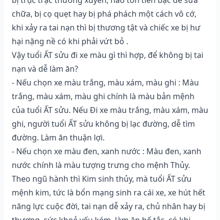
chữa, bị cọ quẹt hay bị phá phách một cách vô cớ,
khi xảy ra tai nạn thì bị thương tật và chiếc xe bị hư
hại nặng nề có khi phải vứt bỏ .
Vậy tuổi ẤT sửu đi xe màu gì thì hợp, để không bị tai
nạn và dễ làm ăn?
- Nếu chọn xe màu trắng, màu xám, màu ghi : Màu
trắng, màu xám, màu ghi chính là màu bản mệnh
của tuổi ẤT sửu. Nếu Đi xe màu trắng, màu xám, màu
ghi, người tuổi ẤT sửu không bị lạc đường, dễ tìm
đường. Làm ăn thuận lợi.
- Nếu chọn xe màu đen, xanh nước : Màu đen, xanh
nước chính là màu tượng trưng cho mệnh Thủy.
Theo ngũ hành thì Kim sinh thủy, mà tuổi ẤT sửu
mệnh kim, tức là bổn mạng sinh ra cái xe, xe hút hết
năng lực cuộc đời, tai nạn dễ xảy ra, chủ nhân hay bị
thương, sức khoẻ yếu kém, làm ăn bế tắc, có khi