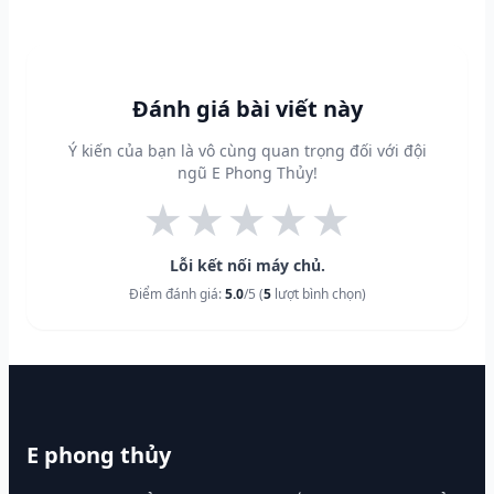
Đánh giá bài viết này
Ý kiến của bạn là vô cùng quan trọng đối với đội
ngũ E Phong Thủy!
★
★
★
★
★
Lỗi kết nối máy chủ.
Điểm đánh giá:
5.0
/5 (
5
lượt bình chọn)
E phong thủy