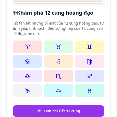
✨
Khám phá 12 cung hoàng đạo
Tất tần tật những bí mật của 12 cung hoàng đạo, từ
tình yêu, tính cách, đến sự nghiệp của 12 cung sao
sẽ được hé mở.
♈
♉
♊
♋
♌
♍
♎
♏
♐
♑
♒
♓
Xem chi tiết 12 cung