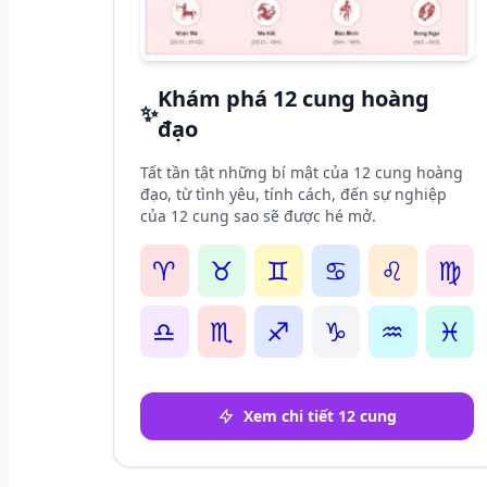
Khám phá 12 cung hoàng
✨
đạo
Tất tần tật những bí mật của 12 cung hoàng
đạo, từ tình yêu, tính cách, đến sự nghiệp
của 12 cung sao sẽ được hé mở.
♈
♉
♊
♋
♌
♍
♎
♏
♐
♑
♒
♓
Xem chi tiết 12 cung