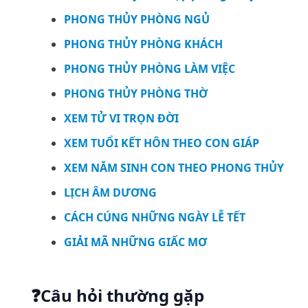
PHONG THỦY PHÒNG NGỦ
PHONG THỦY PHÒNG KHÁCH
PHONG THỦY PHÒNG LÀM VIỆC
PHONG THỦY PHÒNG THỜ
XEM TỬ VI TRỌN ĐỜI
XEM TUỔI KẾT HÔN THEO CON GIÁP
XEM NĂM SINH CON THEO PHONG THỦY
LỊCH ÂM DƯƠNG
CÁCH CÚNG NHỮNG NGÀY LỄ TẾT
GIẢI MÃ NHỮNG GIẤC MƠ
❓
Câu hỏi thường gặp