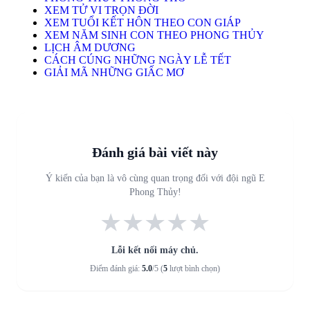
XEM TỬ VI TRỌN ĐỜI
XEM TUỔI KẾT HÔN THEO CON GIÁP
XEM NĂM SINH CON THEO PHONG THỦY
LỊCH ÂM DƯƠNG
CÁCH CÚNG NHỮNG NGÀY LỄ TẾT
GIẢI MÃ NHỮNG GIẤC MƠ
Đánh giá bài viết này
Ý kiến của bạn là vô cùng quan trọng đối với đội ngũ E
Phong Thủy!
★
★
★
★
★
Lỗi kết nối máy chủ.
Điểm đánh giá:
5.0
/5 (
5
lượt bình chọn)