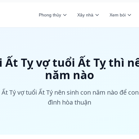
Phong thủy
Xây nhà
Xem bói
 Ất Tỵ vợ tuổi Ất Tỵ thì n
năm nào
 Ất Tý vợ tuổi Ất Tý nên sinh con năm nào để con
đình hòa thuận