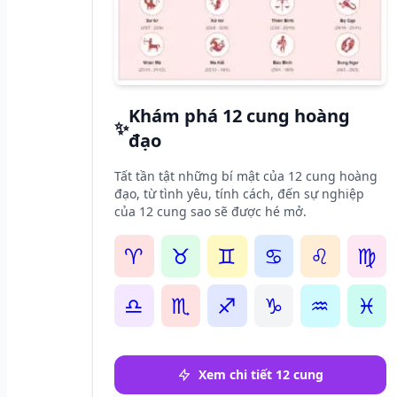
Khám phá 12 cung hoàng
✨
đạo
Tất tần tật những bí mật của 12 cung hoàng
đạo, từ tình yêu, tính cách, đến sự nghiệp
của 12 cung sao sẽ được hé mở.
♈
♉
♊
♋
♌
♍
♎
♏
♐
♑
♒
♓
Xem chi tiết 12 cung