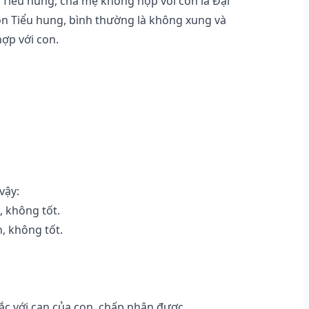
Tiểu hung, cha mẹ không hợp với con là Đại
họn Tiểu hung, bình thường là không xung và
hợp với con.
vậy:
, không tốt.
, không tốt.
c với can của con, chấp nhận được.