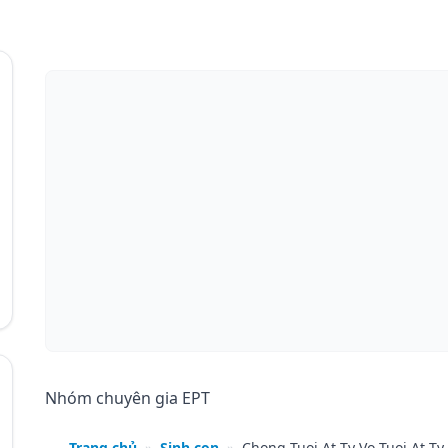
Nhóm chuyên gia EPT
Trang chủ
»
Sinh con
»
Chong Tuoi At Ty Vo Tuoi At 