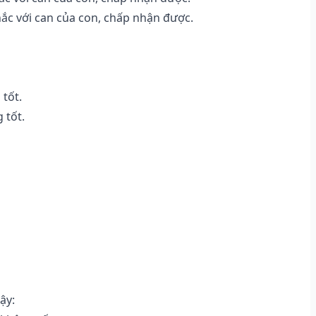
ắc với can của con, chấp nhận được.
 tốt.
 tốt.
ậy: