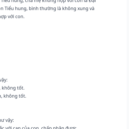
Tiểu hung, cha mẹ không hợp với con là Đại
họn Tiểu hung, bình thường là không xung và
hợp với con.
vậy:
 không tốt.
, không tốt.
hư vậy:
c với can của con, chấp nhận được.