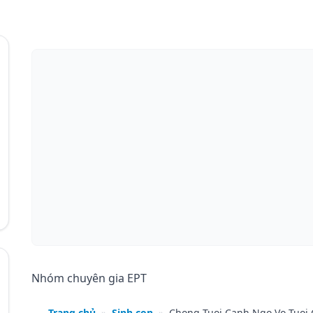
Nhóm chuyên gia EPT
Trang chủ
»
Sinh con
»
Chong Tuoi Canh Ngo Vo Tuoi