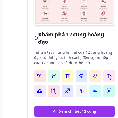
Khám phá 12 cung hoàng
✨
đạo
Tất tần tật những bí mật của 12 cung hoàng
đạo, từ tình yêu, tính cách, đến sự nghiệp
của 12 cung sao sẽ được hé mở.
♈
♉
♊
♋
♌
♍
♎
♏
♐
♑
♒
♓
Xem chi tiết 12 cung