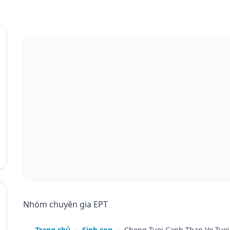
Nhóm chuyên gia EPT
Trang chủ
»
Sinh con
»
Chong Tuoi Canh Than Vo Tuo