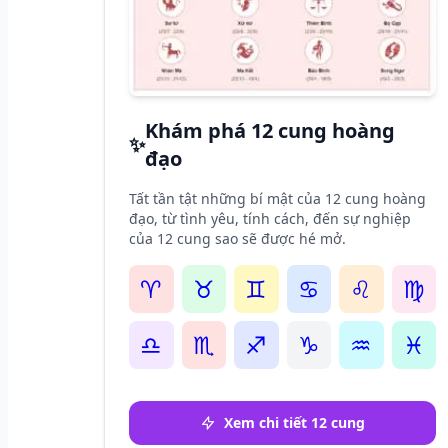
Khám phá 12 cung hoàng
✨
đạo
Tất tần tật những bí mật của 12 cung hoàng
đạo, từ tình yêu, tính cách, đến sự nghiệp
của 12 cung sao sẽ được hé mở.
♈
♉
♊
♋
♌
♍
♎
♏
♐
♑
♒
♓
Xem chi tiết 12 cung