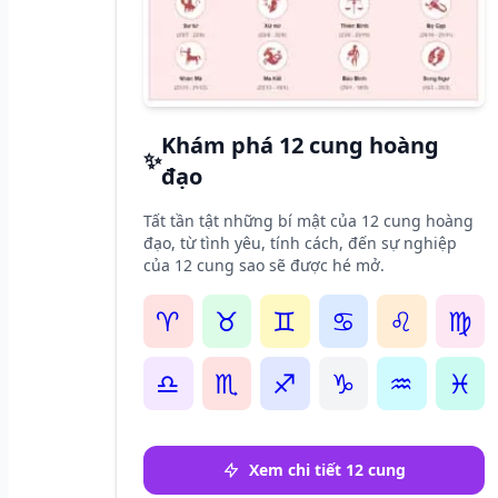
Khám phá 12 cung hoàng
✨
đạo
Tất tần tật những bí mật của 12 cung hoàng
đạo, từ tình yêu, tính cách, đến sự nghiệp
của 12 cung sao sẽ được hé mở.
♈
♉
♊
♋
♌
♍
♎
♏
♐
♑
♒
♓
Xem chi tiết 12 cung