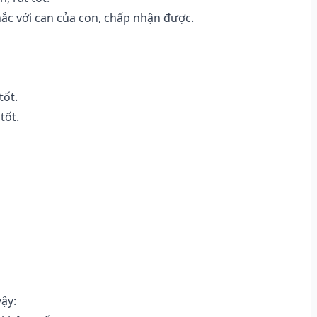
ắc với can của con, chấp nhận được.
tốt.
tốt.
vậy: