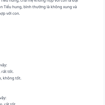
Tiểu hung, cha mẹ không hợp với con là Đại
họn Tiểu hung, bình thường là không xung và
hợp với con.
vậy:
rất tốt.
, không tốt.
vậy:
, rất tốt.