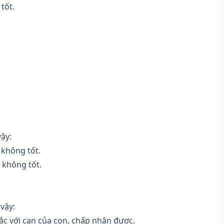
tốt.
vậy:
 không tốt.
 không tốt.
vậy:
c với can của con, chấp nhận được.