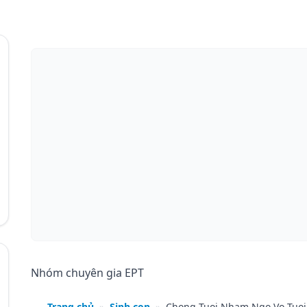
Nhóm chuyên gia EPT
Trang chủ
»
Sinh con
»
Chong Tuoi Nham Ngo Vo Tuoi