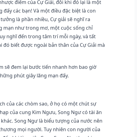
ược điểm của Cự Giải, đôi khi đó lại là một
 đấy các bạn! Và một điều đặc biệt là con
tưởng là phần nhiều, Cự giải sẽ nghĩ ra
ãng mạn như trong mơ, một cuộc sống chỉ
uy nghĩ đến trong tâm trí mỗi ngày, và tất
ai đó biết được ngoài bản thân của Cự Giải mà
m sẽ đem lại bước tiến nhanh hơn bao giờ
những phút giây lãng mạn đấy.
ách của các chòm sao, ở họ có một chút sự
hạp của cung Kim Ngưu, Song Ngư có tài ăn
 khác. Song Ngư là biểu tượng của nước nên
u thương mọi người. Tuy nhiên con người của