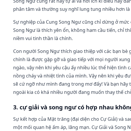
Song Ngư cũng rất hay tự ái và hơi ích kỉ điều này d
phân tâm và thường suy nghĩ lung tung nhiều hơn là 
Sự nghiệp của Cung Song Ngư cũng chỉ dừng ở mức ổn
Song Ngư là thích yên ổn, không ham cầu tiến, chỉ t
niềm vui tinh thần là chính.
Con người Song Ngư thích giao thiệp với các bạn bè
chính là được gặp gỡ và giao tiếp với mọi người xun
ngào, vậy nên khi yêu cậu ấy nhiều lúc thể hiện tình 
nồng cháy và nhiệt tình của mình. Vậy nên khi yêu 
sẽ cứ ngỡ như mình đang trong mơ đấy! Và bạn hãy t
ngoài kia có khá nhiều người đang muốn thay thế ch
3. cự giải và song ngư có hợp nhau khôn
Sự kết hợp của Mặt trăng (đại diện cho Cự Giải) và s
một mối quan hệ ấm áp, lãng mạn. Cự Giải và Song N