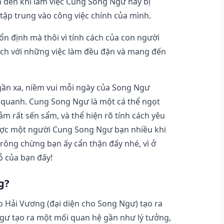
ẫn đến khi làm việc Cung Song Ngư hay bị
tập trung vào công việc chính của mình.
 định mà thôi vì tính cách của con người
hích với những việc làm đều đặn và mang đến
 gần xa, niềm vui mỗi ngày của Song Ngư
g quanh. Cung Song Ngư là một cá thể ngọt
cảm rất sến sẩm, và thể hiện rõ tính cách yêu
được một người Cung Song Ngư bạn nhiều khi
rông chừng bạn ấy cẩn thận đấy nhé, vì ở
ỗ của bạn đấy!
g?
ao Hải Vương (đại diện cho Song Ngư) tạo ra
gư tạo ra một mối quan hệ gần như lý tưởng,