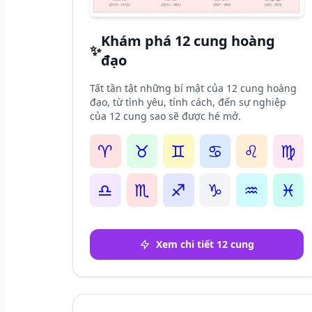
Khám phá 12 cung hoàng
✨
đạo
Tất tần tật những bí mật của 12 cung hoàng
đạo, từ tình yêu, tính cách, đến sự nghiệp
của 12 cung sao sẽ được hé mở.
♈
♉
♊
♋
♌
♍
♎
♏
♐
♑
♒
♓
Xem chi tiết 12 cung