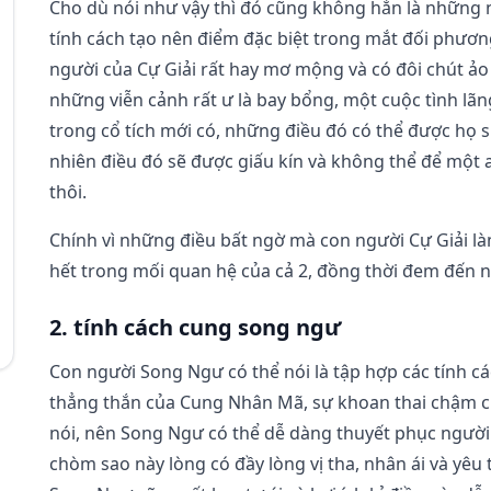
Cho dù nói như vậy thì đó cũng không hẳn là những nh
tính cách tạo nên điểm đặc biệt trong mắt đối phương
người của Cự Giải rất hay mơ mộng và có đôi chút ảo 
những viễn cảnh rất ư là bay bổng, một cuộc tình l
trong cổ tích mới có, những điều đó có thể được họ s
nhiên điều đó sẽ được giấu kín và không thể để một 
thôi.
Chính vì những điều bất ngờ mà con người Cự Giải là
hết trong mối quan hệ của cả 2, đồng thời đem đến 
2. tính cách cung song ngư
Con người Song Ngư có thể nói là tập hợp các tính c
thẳng thắn của Cung Nhân Mã, sự khoan thai chậm c
nói, nên Song Ngư có thể dễ dàng thuyết phục người
chòm sao này lòng có đầy lòng vị tha, nhân ái và yê