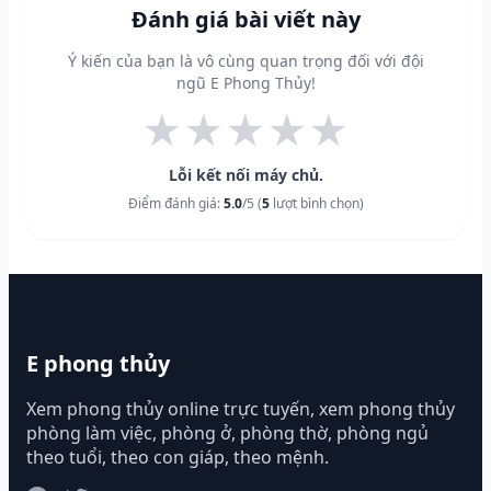
Đánh giá bài viết này
Ý kiến của bạn là vô cùng quan trọng đối với đội
ngũ E Phong Thủy!
★
★
★
★
★
Lỗi kết nối máy chủ.
Điểm đánh giá:
5.0
/5 (
5
lượt bình chọn)
E phong thủy
Xem phong thủy online trực tuyến, xem phong thủy
phòng làm việc, phòng ở, phòng thờ, phòng ngủ
theo tuổi, theo con giáp, theo mệnh.