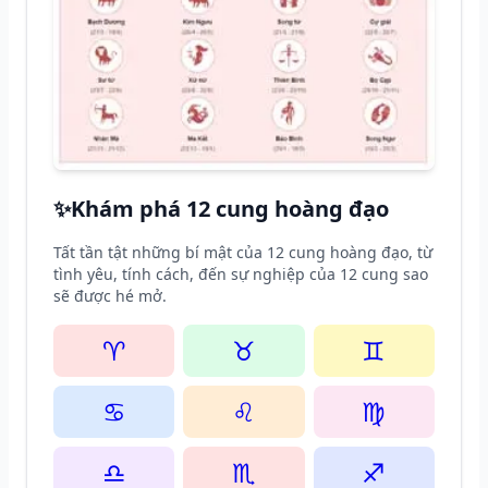
✨
Khám phá 12 cung hoàng đạo
Tất tần tật những bí mật của 12 cung hoàng đạo, từ
tình yêu, tính cách, đến sự nghiệp của 12 cung sao
sẽ được hé mở.
♈
♉
♊
♋
♌
♍
♎
♏
♐