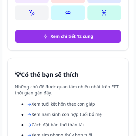
♑
♒
♓
Xem chi tiết 12 cung
💡
Có thể bạn sẽ thích
Những chủ đề được quan tâm nhiều nhất trên EPT
thời gian gần đây.
→
Xem tuổi kết hôn theo con giáp
→
Xem năm sinh con hợp tuổi bố mẹ
→
Cách đặt bàn thờ thần tài
→
Xem sim phong thủy hợp tuổi