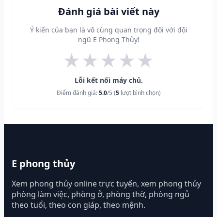
Đánh giá bài viết này
Ý kiến của bạn là vô cùng quan trọng đối với đội
ngũ E Phong Thủy!
★
★
★
★
★
Lỗi kết nối máy chủ.
Điểm đánh giá:
5.0
/5 (
5
lượt bình chọn)
E phong thủy
Xem phong thủy online trực tuyến, xem phong thủy
phòng làm việc, phòng ở, phòng thờ, phòng ngủ
theo tuổi, theo con giáp, theo mệnh.