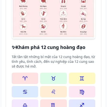
✨
Khám phá 12 cung hoàng đạo
Tất tần tật những bí mật của 12 cung hoàng đạo, từ
tình yêu, tính cách, đến sự nghiệp của 12 cung sao
sẽ được hé mở.
♈
♉
♊
♋
♌
♍
♎
♏
♐