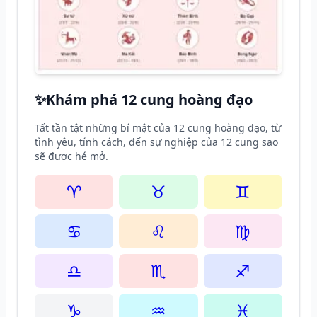
✨
Khám phá 12 cung hoàng đạo
Tất tần tật những bí mật của 12 cung hoàng đạo, từ
tình yêu, tính cách, đến sự nghiệp của 12 cung sao
sẽ được hé mở.
♈
♉
♊
♋
♌
♍
♎
♏
♐
♑
♒
♓