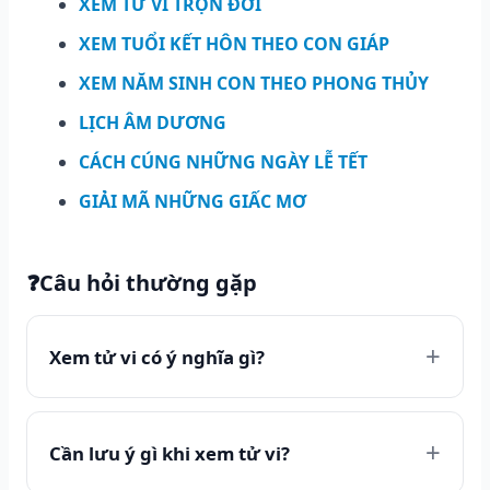
XEM TỬ VI TRỌN ĐỜI
XEM TUỔI KẾT HÔN THEO CON GIÁP
XEM NĂM SINH CON THEO PHONG THỦY
LỊCH ÂM DƯƠNG
CÁCH CÚNG NHỮNG NGÀY LỄ TẾT
GIẢI MÃ NHỮNG GIẤC MƠ
❓
Câu hỏi thường gặp
Xem tử vi có ý nghĩa gì?
Cần lưu ý gì khi xem tử vi?