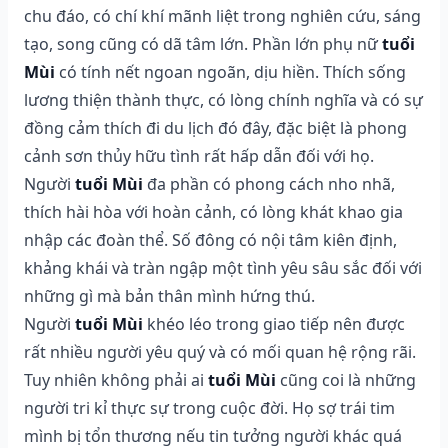
chu đáo, có chí khí mãnh liệt trong nghiên cứu, sáng
tạo, song cũng có dã tâm lớn. Phần lớn phụ nữ
tuổi
Mùi
có tính nết ngoan ngoãn, dịu hiền. Thích sống
lương thiện thành thực, có lòng chính nghĩa và có sự
đồng cảm thích đi du lịch đó đây, đặc biệt là phong
cảnh sơn thủy hữu tình rất hấp dẫn đối với họ.
Người
tuổi Mùi
đa phần có phong cách nho nhã,
thích hài hòa với hoàn cảnh, có lòng khát khao gia
nhập các đoàn thể. Số đông có nội tâm kiên định,
khảng khái và tràn ngập một tình yêu sâu sắc đối với
những gì mà bản thân mình hứng thú.
Người
tuổi Mùi
khéo léo trong giao tiếp nên được
rất nhiều người yêu quý và có mối quan hệ rộng rãi.
Tuy nhiên không phải ai
tuổi Mùi
cũng coi là những
người tri kỉ thực sự trong cuộc đời. Họ sợ trái tim
mình bị tổn thương nếu tin tưởng người khác quá