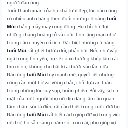
người đàn ông.
Tuổi Thanh xuân của họ khá tươi đẹp, lúc nào cũng
có nhiều anh chàng theo đuổi nhưng cô nàng
tuổi
Mùi
chẳng mảy may rung động. Họ chỉ chờ đợi
những chàng hoàng tử và cuộc tình lãng mạn như
trong câu chuyện cổ tích. Đặc biệt những cô nàng
tuổi Mùi
rất ghét bị lừa dối, phản bội. Nếu như vấp
ngã trong tình yêu, họ sẽ có xu hướng khép kín trái
tim mình, không cho bất kì ai bước vào lần nữa.
Đàn ông
tuổi Mùi
tuy mạnh mẽ, quyết liệt nhưng
cũng cần một bờ vai vững chắc, chỗ dựa an toàn
trong những lúc suy sụp, buồn phiền. Bởi vậy, sự có
mặt của một người phụ nữ dịu dàng, ân cần quan
tâm chăm sóc là điều rất cần thiết trong cuộc đời họ.
Đàn ông
tuổi Mùi
rất biết cách giúp đỡ vợ trong việc
nội trợ, họ sẵn sàng chăm sóc con cái, phụ giúp vợ