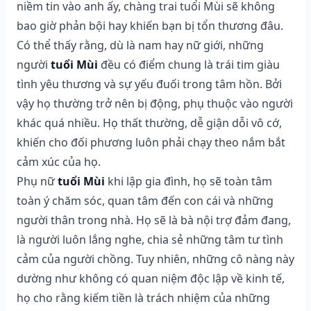
niềm tin vào anh ấy, chàng trai tuổi Mùi sẽ không
bao giờ phản bội hay khiến bạn bị tổn thương đâu.
Có thể thấy rằng, dù là nam hay nữ giới, những
người
tuổi Mùi
đều có điểm chung là trái tim giàu
tình yêu thương và sự yếu đuối trong tâm hồn. Bởi
vậy họ thường trở nên bị động, phụ thuộc vào người
khác quá nhiều. Họ thất thường, dễ giận dỗi vô cớ,
khiến cho đối phương luôn phải chạy theo nắm bắt
cảm xúc của họ.
Phụ nữ
tuổi Mùi
khi lập gia đình, họ sẽ toàn tâm
toàn ý chăm sóc, quan tâm đến con cái và những
người thân trong nhà. Họ sẽ là bà nội trợ đảm đang,
là người luôn lắng nghe, chia sẻ những tâm tư tình
cảm của người chồng. Tuy nhiên, những cô nàng này
dường như không có quan niệm độc lập về kinh tế,
họ cho rằng kiếm tiền là trách nhiệm của những