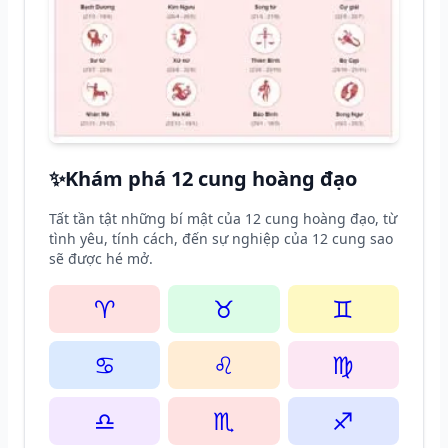
✨
Khám phá 12 cung hoàng đạo
Tất tần tật những bí mật của 12 cung hoàng đạo, từ
tình yêu, tính cách, đến sự nghiệp của 12 cung sao
sẽ được hé mở.
♈
♉
♊
♋
♌
♍
♎
♏
♐