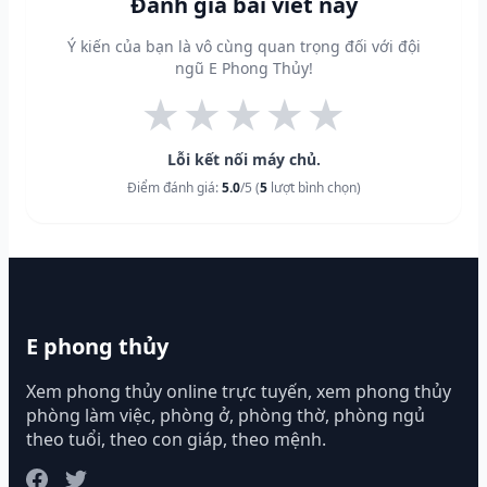
Đánh giá bài viết này
Ý kiến của bạn là vô cùng quan trọng đối với đội
ngũ E Phong Thủy!
★
★
★
★
★
Lỗi kết nối máy chủ.
Điểm đánh giá:
5.0
/5 (
5
lượt bình chọn)
E phong thủy
Xem phong thủy online trực tuyến, xem phong thủy
phòng làm việc, phòng ở, phòng thờ, phòng ngủ
theo tuổi, theo con giáp, theo mệnh.