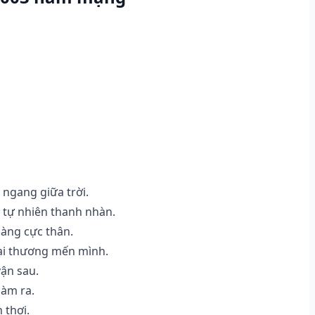
 ngang giữa trời.
 tự nhiên thanh nhàn.
hàng cực thân.
ại thương mến mình.
vận sau.
làm ra.
 thơi.