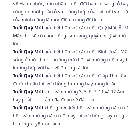
Về Hạnh phúc, hôn nhân, cuộc đời bạn có sáng tỏ ha
cũng do một phần ở sự trùng hợp của hai tuổi vợ chồn
của mình cũng là một điều tương đối khó.
Tuổi Quý Mùi
nếu kết hôn với các tuổi: Quý Mùi, Ất M
Mão, thì sẽ có cuộc sống cao sang, quyền quý vì nhữ
lộc.
Tuổi Quý Mùi
nếu kết hôn với các tuổi: Bính Tuất, M
sống ở mức bình thường mà thôi, vì những tuổi này 
không hợp với bạn về đường tài lộc.
Tuổi Quý Mùi
nếu kết hôn với các tuổi: Giáp Thìn, Ca
được thuận lợi, vợ chồng thường hay xung khắc.
Tuổi Quý Mùi
sinh vào những 3, 5, 6, 7, 11 và 12 Âm l
hay phải chịu cảnh đa đoan về đàn bà.
Tuổi Quý Mùi
không nên kết hôn vào những năm tuổi: t
hôn vào những năm tuổi này thì vợ chồng hay xung k
thường xuyên xa cách.