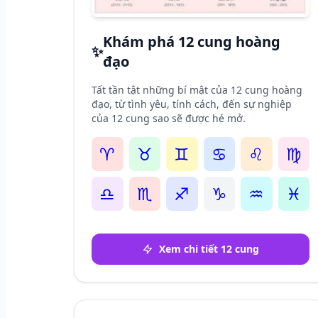
Khám phá 12 cung hoàng
✨
đạo
Tất tần tật những bí mật của 12 cung hoàng
đạo, từ tình yêu, tính cách, đến sự nghiệp
của 12 cung sao sẽ được hé mở.
♈
♉
♊
♋
♌
♍
♎
♏
♐
♑
♒
♓
Xem chi tiết 12 cung