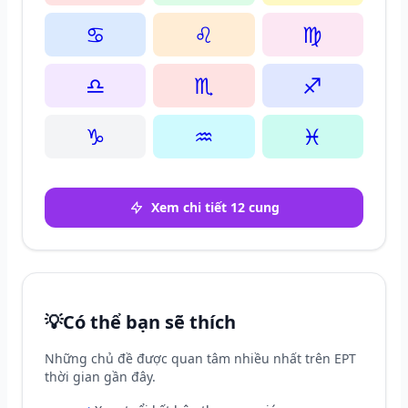
♋
♌
♍
♎
♏
♐
♑
♒
♓
Xem chi tiết 12 cung
💡
Có thể bạn sẽ thích
Những chủ đề được quan tâm nhiều nhất trên EPT
thời gian gần đây.