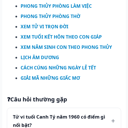
PHONG THỦY PHÒNG LÀM VIỆC
PHONG THỦY PHÒNG THỜ
XEM TỬ VI TRỌN ĐỜI
XEM TUỔI KẾT HÔN THEO CON GIÁP
XEM NĂM SINH CON THEO PHONG THỦY
LỊCH ÂM DƯƠNG
CÁCH CÚNG NHỮNG NGÀY LỄ TẾT
GIẢI MÃ NHỮNG GIẤC MƠ
❓
Câu hỏi thường gặp
Tử vi tuổi Canh Tý năm 1960 có điểm gì
nổi bật?