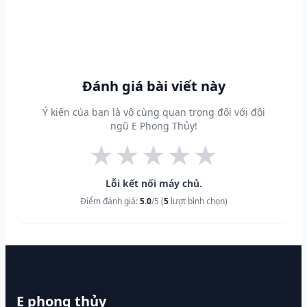
Đánh giá bài viết này
Ý kiến của bạn là vô cùng quan trọng đối với đội
ngũ E Phong Thủy!
★
★
★
★
★
Lỗi kết nối máy chủ.
Điểm đánh giá:
5.0
/5 (
5
lượt bình chọn)
E phong thủy