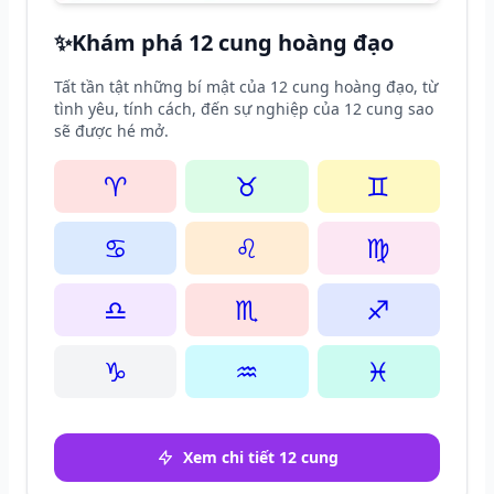
✨
Khám phá 12 cung hoàng đạo
Tất tần tật những bí mật của 12 cung hoàng đạo, từ
tình yêu, tính cách, đến sự nghiệp của 12 cung sao
sẽ được hé mở.
♈
♉
♊
♋
♌
♍
♎
♏
♐
♑
♒
♓
Xem chi tiết 12 cung