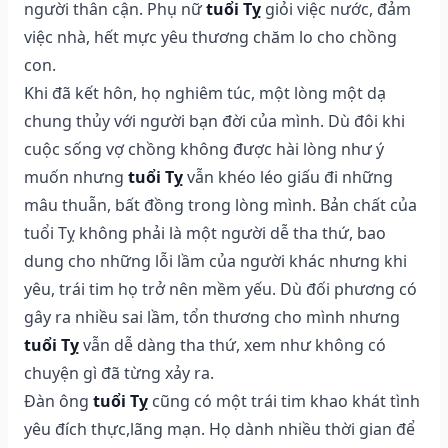
người thân cận. Phụ nữ
tuổi Tỵ
giỏi việc nước, đảm
việc nhà, hết mực yêu thương chăm lo cho chồng
con.
Khi đã kết hôn, họ nghiêm túc, một lòng một dạ
chung thủy với người bạn đời của mình. Dù đôi khi
cuộc sống vợ chồng không được hài lòng như ý
muốn nhưng
tuổi Tỵ
vẫn khéo léo giấu đi những
mâu thuẫn, bất đồng trong lòng mình. Bản chất của
tuổi Tỵ không phải là một người dễ tha thứ, bao
dung cho những lỗi lầm của người khác nhưng khi
yêu, trái tim họ trở nên mềm yếu. Dù đối phương có
gây ra nhiều sai lầm, tổn thương cho mình nhưng
tuổi Tỵ
vẫn dễ dàng tha thứ, xem như không có
chuyện gì đã từng xảy ra.
Đàn ông
tuổi Tỵ
cũng có một trái tim khao khát tình
yêu đích thực,lãng mạn. Họ dành nhiều thời gian để