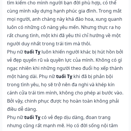
tìm kiếm cho mình người bạn đời phù hợp, có thể
cùng mình xây dựng hạnh phúc gia đình. Trong mắt
mọi người, anh chàng này khá đào hoa, xung quanh
luôn có những cô nàng yêu mến. Nhưng thực ra họ
rất chung tình, một khi đã yêu thì chỉ hướng về một
người duy nhất trong trái tim mà thôi.
Phụ nữ
tuổi Tỵ
luôn khiến người khác bị hút hồn bởi
vẻ đẹp quyến rũ và quyền lực của mình. Không có gì
ngạc nhiên khi những người theo đuổi họ xếp thành
một hàng dài. Phụ nữ
tuổi Tỵ
khi đã bị phản bội
trong tình yêu, họ sẽ trở nên đa nghi và khép kín
cánh cửa trái tim mình, không cho phép ai bước vào.
Bởi vậy, chinh phục được họ hoàn toàn không phải
điều dễ dàng.
Phụ nữ
tuổi Tỵ
có vẻ đẹp dịu dàng, đoan trang
nhưng cũng rất mạnh mẽ. Họ có đời sống nội tâm