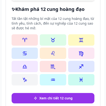
✨
Khám phá 12 cung hoàng đạo
Tất tần tật những bí mật của 12 cung hoàng đạo, từ
tình yêu, tính cách, đến sự nghiệp của 12 cung sao
sẽ được hé mở.
♈
♉
♊
♋
♌
♍
♎
♏
♐
♑
♒
♓
Xem chi tiết 12 cung