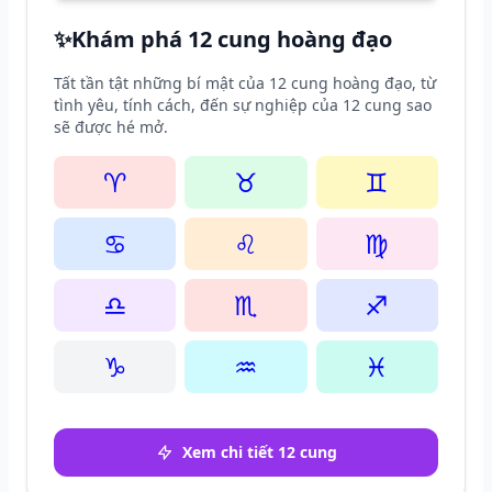
✨
Khám phá 12 cung hoàng đạo
Tất tần tật những bí mật của 12 cung hoàng đạo, từ
tình yêu, tính cách, đến sự nghiệp của 12 cung sao
sẽ được hé mở.
♈
♉
♊
♋
♌
♍
♎
♏
♐
♑
♒
♓
Xem chi tiết 12 cung