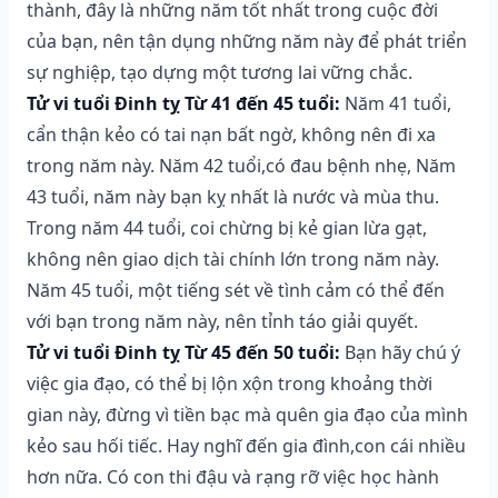
thành, đây là những năm tốt nhất trong cuộc đời
của bạn, nên tận dụng những năm này để phát triển
sự nghiệp, tạo dựng một tương lai vững chắc.
Tử vi tuổi Đinh tỵ Từ 41 đến 45 tuổi:
Năm 41 tuổi,
cẩn thận kẻo có tai nạn bất ngờ, không nên đi xa
trong năm này. Năm 42 tuổi,có đau bệnh nhẹ, Năm
43 tuổi, năm này bạn kỵ nhất là nước và mùa thu.
Trong năm 44 tuổi, coi chừng bị kẻ gian lừa gạt,
không nên giao dịch tài chính lớn trong năm này.
Năm 45 tuổi, một tiếng sét về tình cảm có thể đến
với bạn trong năm này, nên tỉnh táo giải quyết.
Tử vi tuổi Đinh tỵ Từ 45 đến 50 tuổi:
Bạn hãy chú ý
việc gia đạo, có thể bị lộn xộn trong khoảng thời
gian này, đừng vì tiền bạc mà quên gia đạo của mình
kẻo sau hối tiếc. Hay nghĩ đến gia đình,con cái nhiều
hơn nữa. Có con thi đậu và rạng rỡ việc học hành